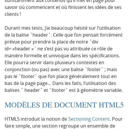
suffisamment aux contenus qu’il met en page pour
savoir où commencent et où finissent les idées de ses
clients !
Durant mes tests, j’ai beaucoup hésité sur l’utilisation
de la balise `header`. Celle que l’on pensait forcément
prévue pour prendre la place de notre `div
id= »header »` ne s’est pas vu attribuée ce rôle de
manière formelle et univoque dans les spécifications.
Elle pourra servir dans plusieurs contextes en
conjonction (ou pas) avec une balise `footer` ; mais
pas le `footer` que l’on place généralement tout en
bas de la page page… Dans les faits, l’utilisation des
balises ` header` et `footer` est à géométrie variable.
MODÈLES DE DOCUMENT HTML5
HTML5 introduit la notion de
Sectioning Content
. Pour
faire simple, une section regroupe un ensemble de