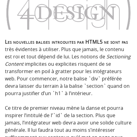
p
t
r
e
i
n
n
u
c
i
Les nouvelles balises introduites par HTML5 ne sont pas
p
très évidentes à utiliser. Plus que jamais, le contenu
a
est roi et tout dépend de lui. Les notions de
Sectioning
l
Content
implicites ou explicites risquent de se
e
transformer en poil à gratter pour les intégrateurs
web. Pour commencer, notre balise `div` préférée
devra laisser du terrain à la balise `section` quand on
pourra justifier d’un `h1` à l’intérieur.
Ce titre de premier niveau mène la danse et pourra
inspirer l’intitulé de l’`id` de la section. Plus que
jamais, l’intégrateur web devra avoir une solide culture
générale. Il lui faudra tout au moins s’intéresser