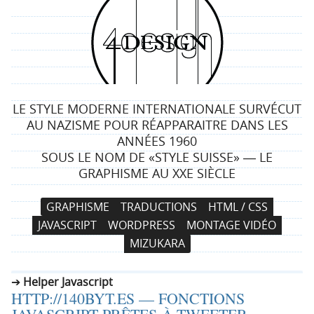
4
d
e
LE STYLE MODERNE INTERNATIONALE SURVÉCUT
s
AU NAZISME POUR RÉAPPARAITRE DANS LES
ANNÉES 1960
i
SOUS LE NOM DE «STYLE SUISSE» ― LE
GRAPHISME AU XXE SIÈCLE
g
N
A
GRAPHISME
TRADUCTIONS
HTML / CSS
n
a
l
JAVASCRIPT
WORDPRESS
MONTAGE VIDÉO
v
l
MIZUKARA
i
e
g
r
Helper Javascript
a
a
HTTP://140BYT.ES — FONCTIONS
t
u