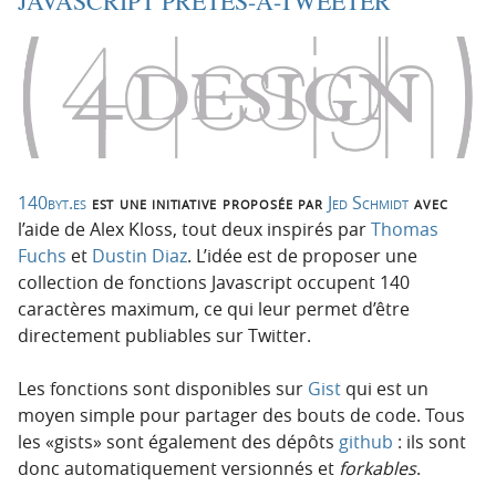
JAVASCRIPT PRÊTES-À-TWEETER
i
c
o
o
n
n
p
t
r
e
i
n
n
u
c
140byt.es
est une initiative proposée par
Jed Schmidt
avec
i
l’aide de Alex Kloss, tout deux inspirés par
Thomas
p
Fuchs
et
Dustin Diaz
. L’idée est de proposer une
a
collection de fonctions Javascript occupent 140
l
caractères maximum, ce qui leur permet d’être
e
directement publiables sur Twitter.
Les fonctions sont disponibles sur
Gist
qui est un
moyen simple pour partager des bouts de code. Tous
les «gists» sont également des dépôts
github
: ils sont
donc automatiquement versionnés et
forkables
.