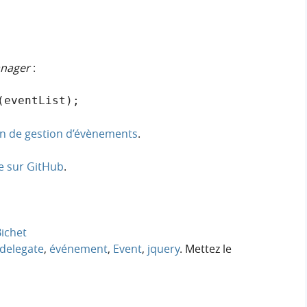
nager
:
(eventList);
in de gestion d’évènements
.
e sur GitHub
.
ichet
delegate
,
événement
,
Event
,
jquery
. Mettez le