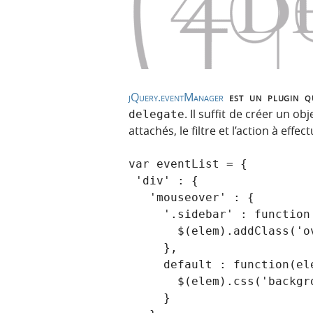
p
t
r
e
i
n
n
u
c
i
jQuery.eventManager
est un plugin qu
p
. Il suffit de créer un o
delegate
a
attachés, le filtre et l’action à ef
l
e
var eventList = {

 'div' : {

   'mouseover' : {

     '.sidebar' : function (elem) {

       $(elem).addClass('over');

     },

     default : function(elem) {

       $(elem).css('background-color':'red');

     }
