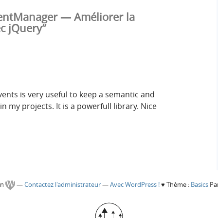
ventManager — Améliorer la
c jQuery”
vents is very useful to keep a semantic and
in my projects. It is a powerfull library. Nice
gn
—
Contactez l'administrateur
—
Avec WordPress !
♥
Thème :
Basics
Par