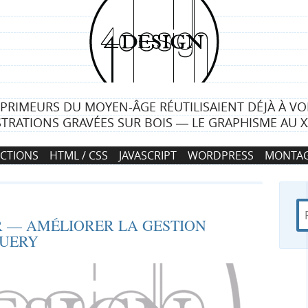
4
d
e
MPRIMEURS DU MOYEN-ÂGE RÉUTILISAIENT DÉJÀ À V
s
STRATIONS GRAVÉES SUR BOIS ― LE GRAPHISME AU X
i
CTIONS
HTML / CSS
JAVASCRIPT
WORDPRESS
MONTAG
g
n
R
d
R
 — AMÉLIORER LA GESTION
e
a
QUERY
c
n
e
h
s
e
4
c
r
d
c
e