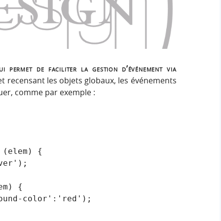
h
h
s
e
e
i
r
g
r
:
n
c
i permet de faciliter la gestion d’événement via
bjet recensant les objets globaux, les événements
h
fectuer, comme par exemple :
e
r