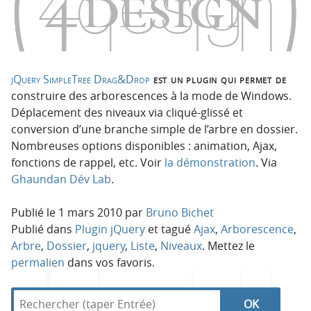
p
t
r
e
i
n
n
u
c
jQuery SimpleTree Drag&Drop
est un plugin qui permet de
i
construire des arborescences à la mode de Windows.
p
Déplacement des niveaux via cliqué-glissé et
a
conversion d’une branche simple de l’arbre en dossier.
l
Nombreuses options disponibles : animation, Ajax,
e
fonctions de rappel, etc. Voir
la démonstration
. Via
Ghaundan Dév Lab
.
Publié le
1 mars 2010
par
Bruno Bichet
Publié dans
Plugin jQuery
et tagué
Ajax
,
Arborescence
,
Arbre
,
Dossier
,
jquery
,
Liste
,
Niveaux
. Mettez le
permalien
dans vos favoris.
R
d
R