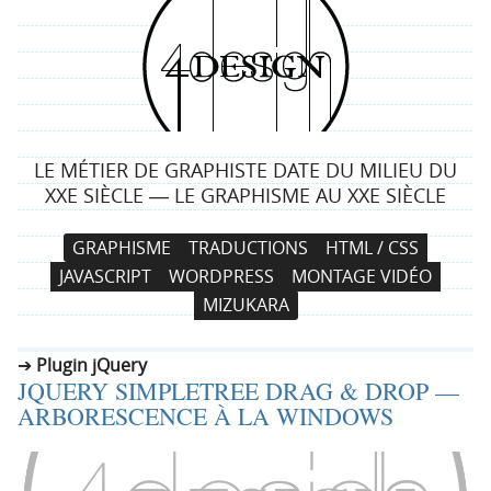
4
d
e
LE MÉTIER DE GRAPHISTE DATE DU MILIEU DU
s
XXE SIÈCLE ― LE GRAPHISME AU XXE SIÈCLE
i
N
A
GRAPHISME
TRADUCTIONS
HTML / CSS
a
l
g
JAVASCRIPT
WORDPRESS
MONTAGE VIDÉO
v
l
MIZUKARA
i
e
n
g
r
Plugin jQuery
a
a
JQUERY SIMPLETREE DRAG & DROP —
t
u
ARBORESCENCE À LA WINDOWS
i
c
o
o
n
n