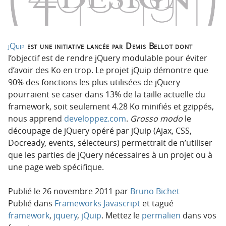
p
t
r
e
i
n
n
u
jQuip
est une initiative lancée par Demis Bellot dont
c
l’objectif est de rendre jQuery modulable pour éviter
i
d’avoir des Ko en trop. Le projet jQuip démontre que
p
90% des fonctions les plus utilisées de jQuery
a
pourraient se caser dans 13% de la taille actuelle du
l
framework, soit seulement 4.28 Ko minifiés et gzippés,
e
nous apprend
developpez.com
.
Grosso modo
le
découpage de jQuery opéré par jQuip (Ajax, CSS,
Docready, events, sélecteurs) permettrait de n’utiliser
que les parties de jQuery nécessaires à un projet ou à
une page web spécifique.
Publié le
26 novembre 2011
par
Bruno Bichet
Publié dans
Frameworks Javascript
et tagué
framework
,
jquery
,
jQuip
. Mettez le
permalien
dans vos