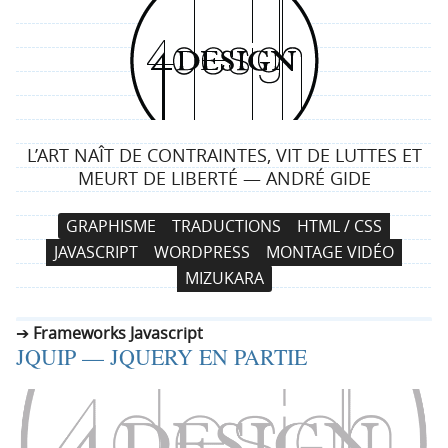
4
d
e
L’ART NAÎT DE CONTRAINTES, VIT DE LUTTES ET
s
MEURT DE LIBERTÉ — ANDRÉ GIDE
i
N
A
GRAPHISME
TRADUCTIONS
HTML / CSS
a
l
g
JAVASCRIPT
WORDPRESS
MONTAGE VIDÉO
v
l
MIZUKARA
i
e
n
g
r
Frameworks Javascript
a
a
JQUIP — JQUERY EN PARTIE
t
u
i
c
o
o
n
n