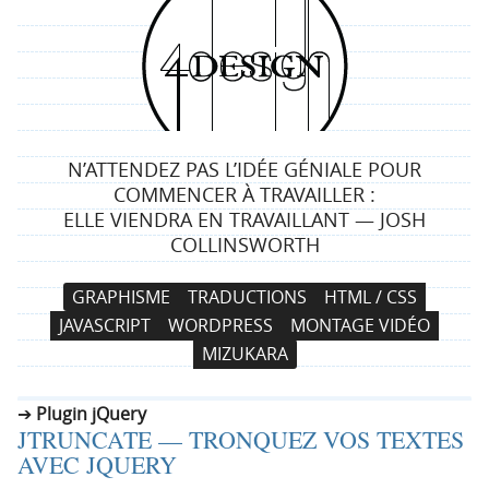
4
d
e
N’ATTENDEZ PAS L’IDÉE GÉNIALE POUR
s
COMMENCER À TRAVAILLER :
ELLE VIENDRA EN TRAVAILLANT — JOSH
i
COLLINSWORTH
g
N
A
GRAPHISME
TRADUCTIONS
HTML / CSS
a
l
n
JAVASCRIPT
WORDPRESS
MONTAGE VIDÉO
v
l
MIZUKARA
i
e
g
r
Plugin jQuery
a
a
JTRUNCATE — TRONQUEZ VOS TEXTES
t
u
AVEC JQUERY
i
c