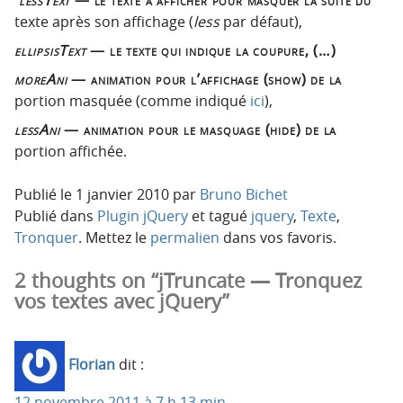
texte après son affichage (
less
par défaut),
ellipsisText
— le texte qui indique la coupure, (…)
moreAni
— animation pour l’affichage (show) de la
portion masquée (comme indiqué
ici
),
lessAni
— animation pour le masquage (hide) de la
portion affichée.
Publié le
1 janvier 2010
par
Bruno Bichet
Publié dans
Plugin jQuery
et tagué
jquery
,
Texte
,
Tronquer
. Mettez le
permalien
dans vos favoris.
2 thoughts on “jTruncate — Tronquez
vos textes avec jQuery”
Florian
dit :
12 novembre 2011 à 7 h 13 min