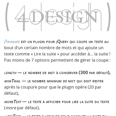
o
o
n
n
p
t
r
e
i
n
n
u
c
jTruncate
est un plugin pour jQuery qui coupe un texte au
i
bout d’un certain nombre de mots et qui ajoute un
p
texte comme « Lire la suite » pour accéder à… la suite !
a
Pas moins de 7 options permettent de gérer la coupe :
l
e
length
— le nombre de mot à conserver (300 par défaut),
miniTrail
— le nombre minimum de mot qui doit rester
après la coupure pour que le plugin opère (20 par
défaut),
moreText
— le texte à afficher pour lire la suite du texte
(
more
par défaut),
lessText
— le texte à afficher pour masquer la suite du