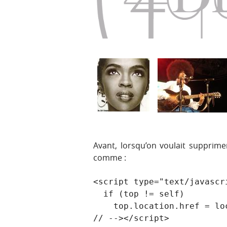
p
t
r
e
i
n
n
u
c
i
p
a
l
e
Avant, lorsqu’on voulait supprimer
comme :
<script type="text/javascri
  if (top != self)

    top.location.href = location.href;
