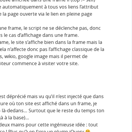
e automatiquement à tous vos liens l’attribut
e la page ouverte via le lien en pleine page
 une frame, le script ne se déclenche pas, donc
ns le cas d’affichage dans une frame.
ame, le site s’affiche bien dans la frame mais la
ela n’affecte donc pas l’affichage classique de la
es, wikio, google image mais il permet de
iteur commence à visiter votre site.
st déprécié mais vu qu’il n’est injecté que dans
ure où ton site est affiché dans un frame, je
 » là-dedans… Surtout que le reste du temps ton
éjà à la base)…
deux mains pour cette ingénieuse idée : tout
e ! Plus qu’à en faire un plugin jQuery