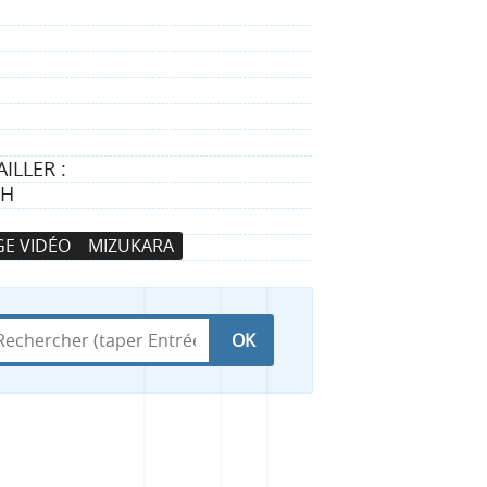
ILLER :
TH
E VIDÉO
MIZUKARA