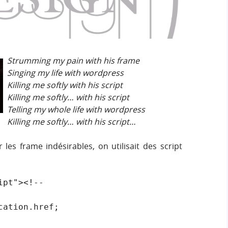
h
h
s
e
e
i
r
g
r
:
n
Strumming my pain with his frame
c
Singing my life with wordpress
Killing me softly with his script
h
Killing me softly… with his script
Telling my whole life with wordpress
e
Killing me softly… with his script…
r
 les frame indésirables, on utilisait des script
pt"><!--
