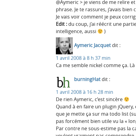
@Aymeric > je viens de me relire et
phrase. Je te rassures, j’avais bien c
Je vais voir comment je peux corrige
Edit :
du coup, j’ai réécrit une part
intelligence, aussi
)
Aymeric Jacquet
dit :
1 avril 2008 à 8 h 37 min
Ca me semble nickel comme ça. Là 
burningHat
dit :
1 avril 2008 à 16 h 28 min
De rien Aymeric, c’est sincère
Quand à en faire un plugin jQuery,
que je mette ça sur ma todo list (
pas forcément bien utile vu la « lon
Par contre ne sous-estime pas la 
veulent vraiment pas comprendre… 