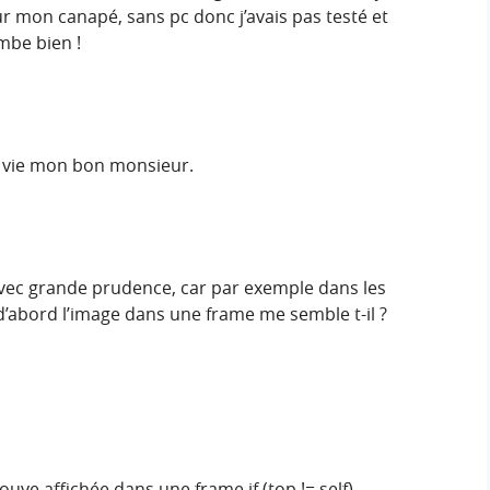
sur mon canapé, sans pc donc j’avais pas testé et
mbe bien !
la vie mon bon monsieur.
avec grande prudence, car par exemple dans les
d’abord l’image dans une frame me semble t-il ?
trouve affichée dans une frame if (top != self)