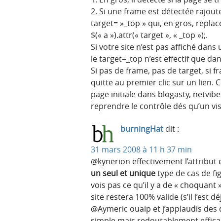
2. Si une frame est détectée rajout
target= »_top » qui, en gros, replac
$(« a »).attr(« target », « _top »);.
Si votre site n’est pas affiché dans
le target=_top n’est effectif que da
Si pas de frame, pas de target, si fr
quitte au premier clic sur un lien. C
page initiale dans blogasty, netvib
reprendre le contrôle dés qu’un vis
burningHat
dit :
31 mars 2008 à 11 h 37 min
@kynerion effectivement l’attribut e
un seul et unique
type de cas de fig
vois pas ce qu’il y a de « choquant
site restera 100% valide (s’il l’est d
@Aymeric ouaip et j’applaudis des 
simple mais redoutablement efficac