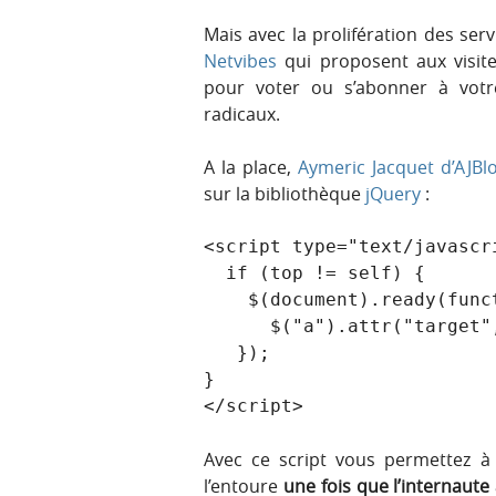
Mais avec la prolifération des se
Netvibes
qui proposent aux visit
pour voter ou s’abonner à votre
radicaux.
A la place,
Aymeric Jacquet d’AJBl
sur la bibliothèque
jQuery
:
<script type="text/javascri
  if (top != self) {

    $(document).ready(function () {

      $("a").attr("target", "_top");

   });

}

Avec ce script vous permettez à
l’entoure
une fois que l’internaute