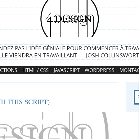
4
d
e
NDEZ PAS L’IDÉE GÉNIALE POUR COMMENCER À TRAVA
s
LLE VIENDRA EN TRAVAILLANT — JOSH COLLINSWOR
i
CTIONS
HTML / CSS
JAVASCRIPT
WORDPRESS
MONTAG
g
n
R
d
R
H THIS SCRIPT)
e
a
c
n
e
h
s
e
4
c
r
d
c
e