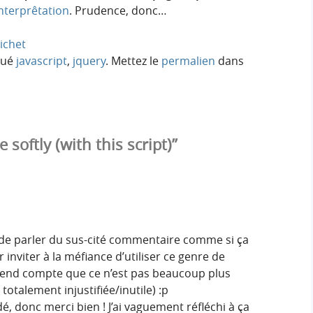
interprêtation
. Prudence, donc…
ichet
gué
javascript
,
jquery
. Mettez le
permalien
dans
softly (with this script)”
 de parler du sus-cité commentaire comme si ça
 inviter à la méfiance d’utiliser ce genre de
e rend compte que ce n’est pas beaucoup plus
otalement injustifiée/inutile) :p
é, donc merci bien ! J’ai vaguement réfléchi à ça