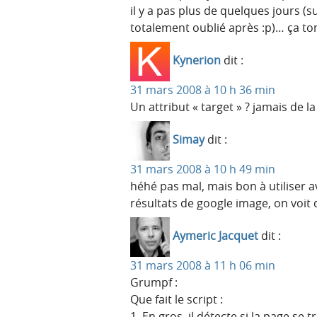
il y a pas plus de quelques jours (
totalement oublié après :p)… ça to
Kynerion
dit :
31 mars 2008 à 10 h 36 min
Un attribut « target » ? jamais de 
Simay
dit :
31 mars 2008 à 10 h 49 min
héhé pas mal, mais bon à utiliser 
résultats de google image, on voit 
Aymeric Jacquet
dit :
31 mars 2008 à 11 h 06 min
Grumpf :
Que fait le script :
1. En gros, il détecte si la page se 