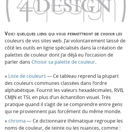
n
n
p
t
r
e
i
n
n
u
Voici quelques liens qui vous permettront de choisir les
c
couleurs de vos sites web. J’ai volontairement laissé de
i
côté les outils en ligne spécialisés dans la création de
p
palettes de couleur dont j’ai déjà eu l’occasion de
a
parler dans
Choisir sa palette de couleur
.
l
e
Liste de couleurs
— Ce tableau reprend la plupart
des couleurs communes classées dans l’ordre
alphabétique. Fournit les valeurs hexadécimales, RVB,
CMJN et TSL en plus d’un échantillon visuel. Très
pratique quand il s’agit de se comprendre entre gens
qui ne proviennent pas forcément du même monde.
chroma
— Ce dictionnaire thématique regroupe les
noms de couleur, de teinte ou les nuances, comme :