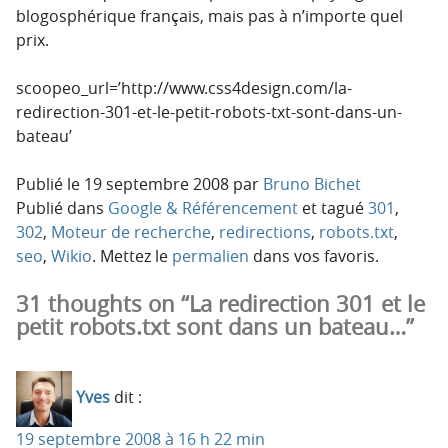
blogosphérique français, mais pas à n’importe quel
prix.
scoopeo_url=’http://www.css4design.com/la-
redirection-301-et-le-petit-robots-txt-sont-dans-un-
bateau’
Publié le
19 septembre 2008
par
Bruno Bichet
Publié dans
Google & Référencement
et tagué
301
,
302
,
Moteur de recherche
,
redirections
,
robots.txt
,
seo
,
Wikio
. Mettez le
permalien
dans vos favoris.
31 thoughts on “La redirection 301 et le
petit robots.txt sont dans un bateau…”
Yves
dit :
19 septembre 2008 à 16 h 22 min