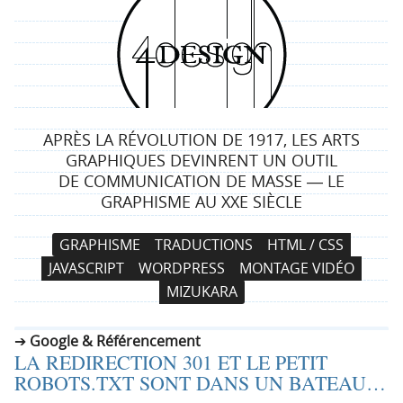
4
d
e
APRÈS LA RÉVOLUTION DE 1917, LES ARTS
s
GRAPHIQUES DEVINRENT UN OUTIL
DE COMMUNICATION DE MASSE ― LE
i
GRAPHISME AU XXE SIÈCLE
g
N
A
GRAPHISME
TRADUCTIONS
HTML / CSS
a
l
n
JAVASCRIPT
WORDPRESS
MONTAGE VIDÉO
v
l
MIZUKARA
i
e
g
r
Google & Référencement
a
a
LA REDIRECTION 301 ET LE PETIT
t
u
ROBOTS.TXT SONT DANS UN BATEAU…
i
c