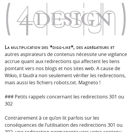
o
o
n
n
p
t
r
e
i
n
n
u
c
La multiplication des *digg-like*, des agrégateurs et
i
autres aspirateurs de contenus nécessite une vigilance
p
accrue quant aux redirections qui affectent les liens
a
pointant vers nos blogs et nos sites web. A cause de
l
Wikio, il faudra non seulement vérifier les redirections,
e
mais aussi les fichiers robots.txt. Magneto !
### Petits rappels concernant les redirections 301 ou
302
Contrairement à ce qu’on lit parfois sur les
conséquences de l’utilisation des redirections 301 ou
302, une redirection permanente vers votre contenu