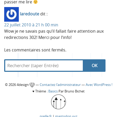
passer me lire
laredoute
dit :
22 juillet 2010 à 21 h 00 min
Wow je ne savais pas qu’il fallait faire attention aux
redirections 302! Merci pour l’info!
Les commentaires sont fermés.
R
d
R
e
a
c
n
e
h
s
C
© 2026 4design
—
Contactez l'administrateur
—
Avec WordPress !
e
4
c
♥
Thème :
Basics
Par Bruno Bichet
r
d
o
c
e
h
h
s
l
e
e
i
piaille.fr
|
mastodon.xyz