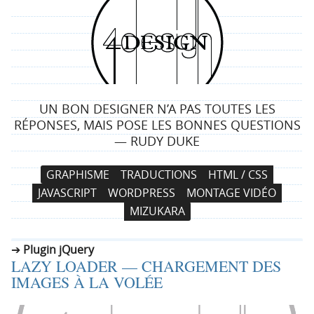
4
d
e
UN BON DESIGNER N’A PAS TOUTES LES
s
RÉPONSES, MAIS POSE LES BONNES QUESTIONS
— RUDY DUKE
i
N
A
GRAPHISME
TRADUCTIONS
HTML / CSS
g
a
l
JAVASCRIPT
WORDPRESS
MONTAGE VIDÉO
v
l
n
MIZUKARA
i
e
g
r
Plugin jQuery
a
a
LAZY LOADER — CHARGEMENT DES
t
u
IMAGES À LA VOLÉE
i
c
o
o