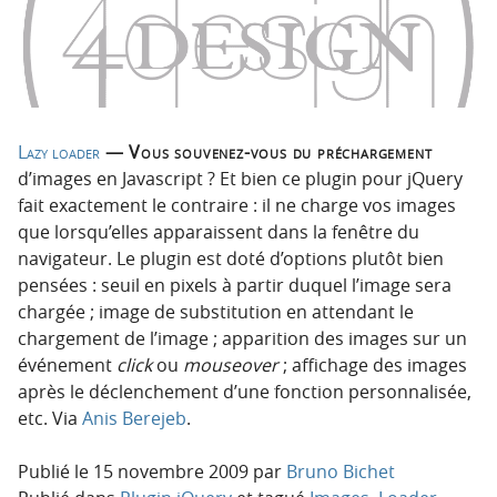
n
n
p
t
r
e
i
n
n
u
c
Lazy loader
— Vous souvenez-vous du préchargement
i
d’images en Javascript ? Et bien ce plugin pour jQuery
p
fait exactement le contraire : il ne charge vos images
a
que lorsqu’elles apparaissent dans la fenêtre du
l
navigateur. Le plugin est doté d’options plutôt bien
e
pensées : seuil en pixels à partir duquel l’image sera
chargée ; image de substitution en attendant le
chargement de l’image ; apparition des images sur un
événement
click
ou
mouseover
; affichage des images
après le déclenchement d’une fonction personnalisée,
etc. Via
Anis Berejeb
.
Publié le
15 novembre 2009
par
Bruno Bichet