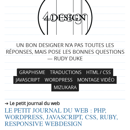
4
d
e
UN BON DESIGNER N’A PAS TOUTES LES
s
RÉPONSES, MAIS POSE LES BONNES QUESTIONS
— RUDY DUKE
i
N
A
GRAPHISME
TRADUCTIONS
HTML / CSS
g
a
l
JAVASCRIPT
WORDPRESS
MONTAGE VIDÉO
v
l
n
MIZUKARA
i
e
g
r
Le petit journal du web
a
a
LE PETIT JOURNAL DU WEB : PHP,
t
u
WORDPRESS, JAVASCRIPT, CSS, RUBY,
i
c
RESPONSIVE WEBDESIGN
o
o