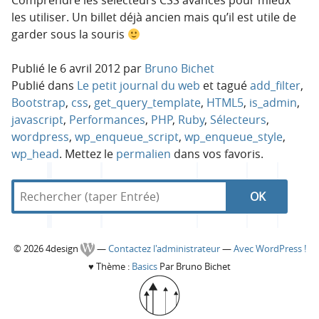
les utiliser. Un billet déjà ancien mais qu’il est utile de
garder sous la souris
Publié le
6 avril 2012
par
Bruno Bichet
Publié dans
Le petit journal du web
et tagué
add_filter
,
Bootstrap
,
css
,
get_query_template
,
HTML5
,
is_admin
,
javascript
,
Performances
,
PHP
,
Ruby
,
Sélecteurs
,
wordpress
,
wp_enqueue_script
,
wp_enqueue_style
,
wp_head
. Mettez le
permalien
dans vos favoris.
R
d
R
e
a
c
n
e
h
s
C
© 2026 4design
—
Contactez l'administrateur
—
Avec WordPress !
e
4
c
♥
Thème :
Basics
Par Bruno Bichet
r
d
o
c
e
h
h
s