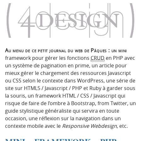
n
n
p
t
r
e
i
n
n
u
c
i
Au menu de ce petit journal du web de Pâques : un mini
p
framework pour gérer les fonctions
CRUD
en PHP avec
a
un système de pagination en prime, un article pour
l
mieux gérer le chargement des ressources Javascript
e
ou CSS selon le contexte dans WordPress, une série de
site sur HTML5 / Javascript / PHP et Ruby à garder sous
la souris, un framework HTML / CSS / Javascript qui
risque de faire de l’ombre à Bootstrap, from Twitter, un
guide stylistique généraliste qui servira en toute
occasion, une réflexion sur la navigation dans un
contexte mobile avec le
Responsive Webdesign
, etc.