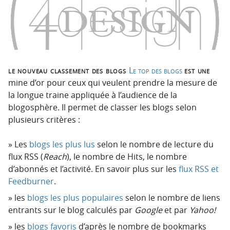
n
n
p
t
r
e
i
n
n
u
c
le nouveau classement des blogs
Le top des blogs
est une
i
mine d’or pour ceux qui veulent prendre la mesure de
p
la longue traine appliquée à l’audience de la
a
blogosphère. Il permet de classer les blogs selon
l
plusieurs critères :
e
Les
blogs les plus lus
selon le nombre de lecture du
flux RSS (
Reach
), le nombre de Hits, le nombre
d’abonnés et l’activité. En savoir plus sur les
flux RSS et
Feedburner
.
les
blogs les plus populaires
selon le nombre de liens
entrants sur le blog calculés par
Google
et par
Yahoo!
les
blogs favoris
d’après le nombre de bookmarks