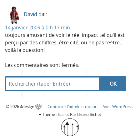
David
dit :
14 janvier 2009 à 0 h 17 min
toujours amusant de voir le réel impact tel qu’il est
perçu par des chiffres. être cité, ou ne pas l’e^tre…
voilà la question!
Les commentaires sont fermés.
R
d
R
e
a
c
n
e
h
s
C
© 2026 4design
—
Contactez l'administrateur
—
Avec WordPress !
e
4
c
♥
Thème :
Basics
Par Bruno Bichet
r
d
o
c
e
h
h
s
l
e
i