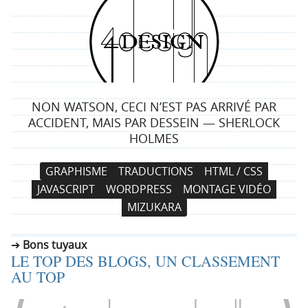
4
d
e
NON WATSON, CECI N’EST PAS ARRIVÉ PAR
s
ACCIDENT, MAIS PAR DESSEIN — SHERLOCK
HOLMES
i
N
A
GRAPHISME
TRADUCTIONS
HTML / CSS
g
a
l
JAVASCRIPT
WORDPRESS
MONTAGE VIDÉO
v
l
n
MIZUKARA
i
e
g
r
Bons tuyaux
a
a
LE TOP DES BLOGS, UN CLASSEMENT
t
u
AU TOP
i
c
o
o