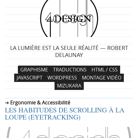
4
d
e
LA LUMIÈRE EST LA SEULE RÉALITÉ — ROBERT
s
DELAUNAY
i
N
A
GRAPHISME
TRADUCTIONS
HTML / CSS
a
l
g
JAVASCRIPT
WORDPRESS
MONTAGE VIDÉO
v
l
MIZUKARA
i
e
n
g
r
Ergonomie & Accessibilité
a
a
LES HABITUDES DE SCROLLING À LA
t
u
LOUPE (EYETRACKING)
i
c
o
o
n
n