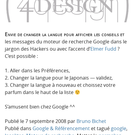
p
t
r
e
i
n
n
u
c
Envie de changer la langue pour afficher les conseils et
i
les messages du moteur de recherche Google dans le
p
jargon des Hackers ou avec l’accent d’
Elmer Fudd
?
a
C’est possible :
l
e
1. Aller dans les Préférences,
2. Changer la langue pour le Japonais — validez,
3. Changer la langue à nouveau et choissez votre
parfum dans le haut de la liste
S’amusent bien chez Google ^^
Publié le
7 septembre 2008
par
Bruno Bichet
Publié dans
Google & Référencement
et tagué
google
,