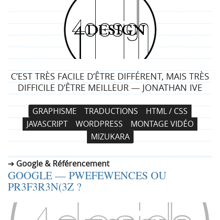
4
d
e
C’EST TRÈS FACILE D’ÊTRE DIFFÉRENT, MAIS TRÈS
s
DIFFICILE D’ÊTRE MEILLEUR — JONATHAN IVE
i
N
A
GRAPHISME
TRADUCTIONS
HTML / CSS
a
l
g
JAVASCRIPT
WORDPRESS
MONTAGE VIDÉO
v
l
MIZUKARA
i
e
n
g
r
Google & Référencement
a
a
GOOGLE — PWEFEWENCES OU
t
u
PR3F3R3N(3Z ?
i
c
o
o
n
n