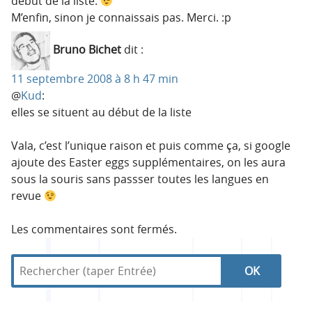
début de la liste.
M’enfin, sinon je connaissais pas. Merci. :p
Bruno Bichet
dit :
11 septembre 2008 à 8 h 47 min
@
Kud
:
elles se situent au début de la liste
Vala, c’est l’unique raison et puis comme ça, si google
ajoute des Easter eggs supplémentaires, on les aura
sous la souris sans passser toutes les langues en
revue
Les commentaires sont fermés.
R
d
R
e
a
c
n
e
h
s