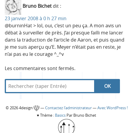
Bruno Bichet
dit :
23 janvier 2008 à 0 h 27 min
@burninHat > lol, oui, c’est un peu ça. A mon avis un
débat à surveiller de près. J’ai presque failli me lancer
dans la traduction de l’article de Aaron, et puis quand
je me suis aperçu qu’E. Meyer n’était pas en reste, je
n’ai pas eu le courage ^_^v
Les commentaires sont fermés.
R
d
R
e
a
c
n
e
h
s
C
© 2026 4design
—
Contactez l'administrateur
—
Avec WordPress !
e
4
c
♥
Thème :
Basics
Par Bruno Bichet
r
d
o
c
e
h
h
s