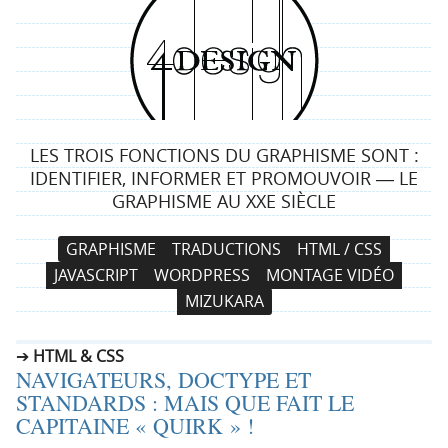
4
d
e
LES TROIS FONCTIONS DU GRAPHISME SONT :
s
IDENTIFIER, INFORMER ET PROMOUVOIR ― LE
GRAPHISME AU XXE SIÈCLE
i
N
A
GRAPHISME
TRADUCTIONS
HTML / CSS
g
a
l
JAVASCRIPT
WORDPRESS
MONTAGE VIDÉO
v
l
n
MIZUKARA
i
e
g
r
HTML & CSS
a
a
NAVIGATEURS, DOCTYPE ET
t
u
STANDARDS : MAIS QUE FAIT LE
i
c
CAPITAINE « QUIRK » !
o
o