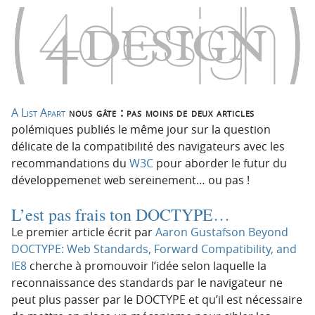
n
n
p
t
r
e
i
n
n
u
c
i
A List Apart
nous gâte : pas moins de deux articles
p
polémiques publiés le même jour sur la question
a
délicate de la compatibilité des navigateurs avec les
l
recommandations du
W3C
pour aborder le futur du
e
développemenet web sereinement… ou pas !
L’est pas frais ton DOCTYPE…
Le premier article écrit par
Aaron Gustafson
Beyond
DOCTYPE: Web Standards, Forward Compatibility, and
IE8
cherche à promouvoir l’idée selon laquelle la
reconnaissance des standards par le navigateur ne
peut plus passer par le DOCTYPE et qu’il est nécessaire