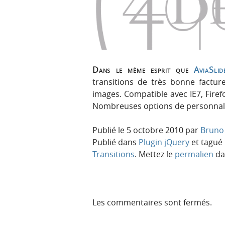
p
t
r
e
i
n
n
u
c
i
Dans le même esprit que
AviaSlid
p
transitions de très bonne fact
a
images. Compatible avec IE7, Firef
l
Nombreuses options de personnali
e
Publié le
5 octobre 2010
par
Bruno 
Publié dans
Plugin jQuery
et tagué
Transitions
. Mettez le
permalien
dan
Les commentaires sont fermés.