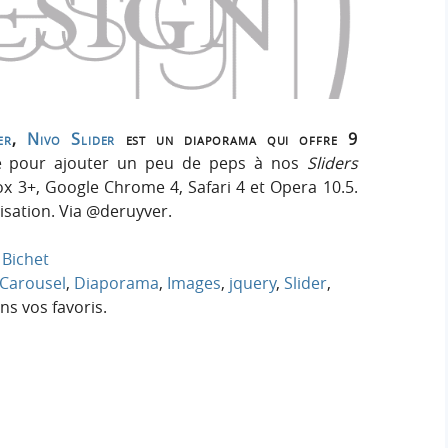
h
h
s
e
e
i
r
g
r
:
n
c
er
,
Nivo Slider
est un diaporama qui offre 9
ure pour ajouter un peu de peps à nos
Sliders
h
ox 3+, Google Chrome 4, Safari 4 et Opera 10.5.
sation. Via @deruyver.
e
Bichet
r
Carousel
,
Diaporama
,
Images
,
jquery
,
Slider
,
s vos favoris.