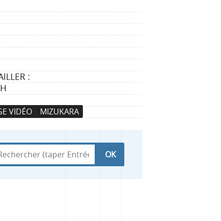
ILLER :
TH
E VIDÉO
MIZUKARA