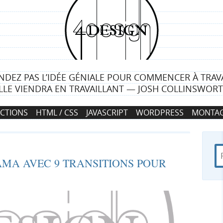
4
d
e
NDEZ PAS L’IDÉE GÉNIALE POUR COMMENCER À TRAVA
s
LLE VIENDRA EN TRAVAILLANT — JOSH COLLINSWOR
i
CTIONS
HTML / CSS
JAVASCRIPT
WORDPRESS
MONTAG
g
n
R
d
R
AMA AVEC 9 TRANSITIONS POUR
e
a
c
n
e
h
s
e
4
c
r
d
c
e