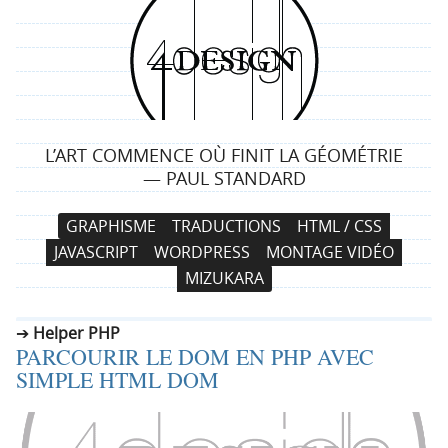
4
d
e
L’ART COMMENCE OÙ FINIT LA GÉOMÉTRIE
s
— PAUL STANDARD
i
N
A
GRAPHISME
TRADUCTIONS
HTML / CSS
a
l
g
JAVASCRIPT
WORDPRESS
MONTAGE VIDÉO
v
l
MIZUKARA
i
e
n
g
r
Helper PHP
a
a
PARCOURIR LE DOM EN PHP AVEC
t
u
SIMPLE HTML DOM
i
c
o
o
n
n