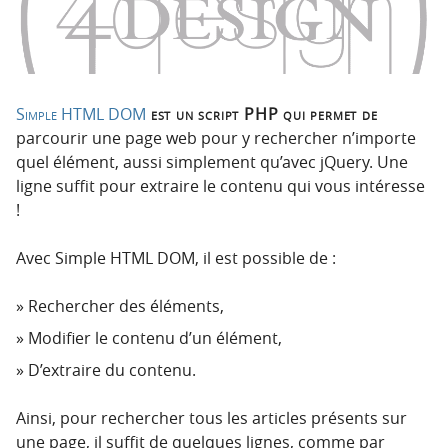
p
t
r
e
i
n
n
u
c
Simple HTML DOM
est un script PHP qui permet de
i
parcourir une page web pour y rechercher n’importe
p
quel élément, aussi simplement qu’avec jQuery. Une
a
ligne suffit pour extraire le contenu qui vous intéresse
l
!
e
Avec Simple HTML DOM, il est possible de :
Rechercher des éléments,
Modifier le contenu d’un élément,
D’extraire du contenu.
Ainsi, pour rechercher tous les articles présents sur
une page, il suffit de quelques lignes, comme par