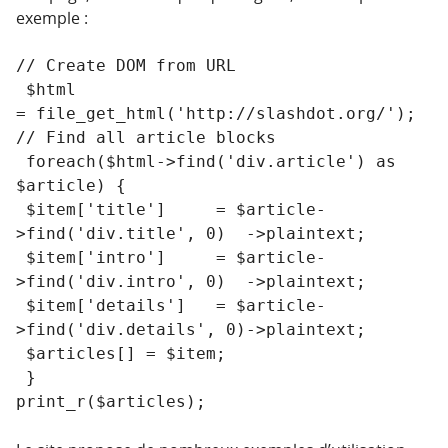
exemple :
// Create DOM from URL

 $html 
= file_get_html('http://slashdot.org/');

// Find all article blocks

 foreach($html->find('div.article') as 
$article) {

 $item['title']     = $article-
>find('div.title', 0)  ->plaintext;

 $item['intro']     = $article-
>find('div.intro', 0)  ->plaintext;

 $item['details']   = $article-
>find('div.details', 0)->plaintext;

 $articles[] = $item;

 }

print_r($articles);