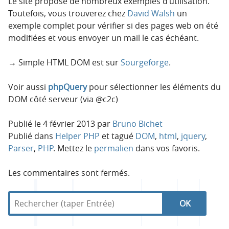
Le site propose de nombreux exemples d’utilisation.
Toutefois, vous trouverez chez
David Walsh
un
exemple complet pour vérifier si des pages web on été
modifiées et vous envoyer un mail le cas échéant.
→ Simple HTML DOM est sur
Sourgeforge
.
Voir aussi
phpQuery
pour sélectionner les éléments du
DOM côté serveur (via @c2c)
Publié le
4 février 2013
par
Bruno Bichet
Publié dans
Helper PHP
et tagué
DOM
,
html
,
jquery
,
Parser
,
PHP
. Mettez le
permalien
dans vos favoris.
Les commentaires sont fermés.
R
d
R
e
a
c
n
e