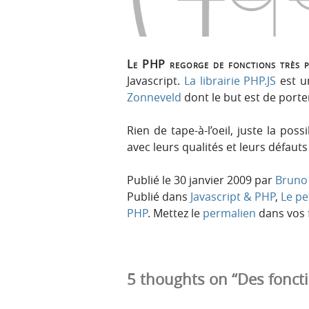
r
e
i
n
n
u
c
Le PHP regorge de fonctions très pr
i
Javascript.
La librairie PHP.JS
est u
p
Zonneveld
dont le but est de porte
a
l
Rien de tape-à-l’oeil, juste la poss
e
avec leurs qualités et leurs défauts 
Publié le
30 janvier 2009
par
Bruno 
Publié dans
Javascript & PHP
,
Le pe
PHP
. Mettez le
permalien
dans vos f
5 thoughts on “Des foncti