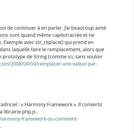
cool de continuer à en parler. J’ai beaucoup aimé
ctions sont quand même capilotractée et ne
t. Exemple avec str_replace() qui prend en
dans laquelle faire le remplacement, alors que
en prototype de String (comme ici, sans vouloir
s.com/2008/04/04/remplacer-une-valeur-par-
adriciel : « Harmony Framework ». Il convertit
 librairie php.js .
r/harmony-framework-ou-comment-
.