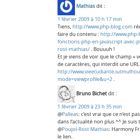
Mathias
dit :
1 février 2009 à 10 h 17 min
Tiens,
http://www.php-blog.com
réc
faire du contenu :
http://www.php-
fonctions-php-en-javascript-avec-p
rost-mathias/
. Bouuuh !
Et je viens de voir que le champ « 
de caractères, qui interdit une UR
http://www.vieetudiante.iutmulho
mode=viewprofile&u=2
.
Bruno Bichet
dit :
1 février 2009 à 23 h 35 min
@
Palleas
: c’est vrai que ce n’est p
dans l’actualité non plus ^^ Je suis
@
Poujol-Rost Mathias
: Harmony Fr
le lien.