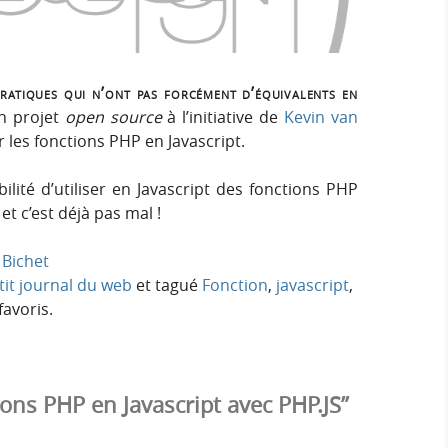
e
e
i
r
g
r
:
n
atiques qui n’ont pas forcément d’équivalents en
c
n projet
open source
à l’initiative de
Kevin van
r les fonctions PHP en Javascript.
h
ibilité d’utiliser en Javascript des fonctions PHP
e
et c’est déjà pas mal !
r
Bichet
tit journal du web
et tagué
Fonction
,
javascript
,
avoris.
ons PHP en Javascript avec PHP.JS”