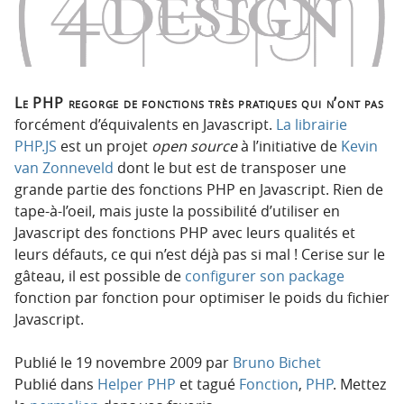
p
t
r
e
i
n
n
u
c
Le PHP regorge de fonctions très pratiques qui n’ont pas
i
forcément d’équivalents en Javascript.
La librairie
p
PHP.JS
est un projet
open source
à l’initiative de
Kevin
a
van Zonneveld
dont le but est de transposer une
l
grande partie des fonctions PHP en Javascript. Rien de
e
tape-à-l’oeil, mais juste la possibilité d’utiliser en
Javascript des fonctions PHP avec leurs qualités et
leurs défauts, ce qui n’est déjà pas si mal ! Cerise sur le
gâteau, il est possible de
configurer son package
fonction par fonction pour optimiser le poids du fichier
Javascript.
Publié le
19 novembre 2009
par
Bruno Bichet
Publié dans
Helper PHP
et tagué
Fonction
,
PHP
. Mettez