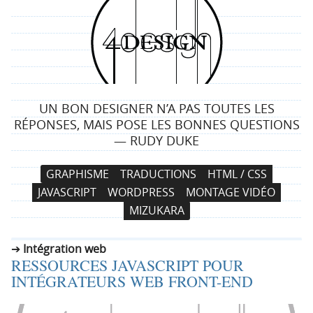
4
d
e
UN BON DESIGNER N’A PAS TOUTES LES
s
RÉPONSES, MAIS POSE LES BONNES QUESTIONS
— RUDY DUKE
i
N
A
GRAPHISME
TRADUCTIONS
HTML / CSS
g
a
l
JAVASCRIPT
WORDPRESS
MONTAGE VIDÉO
v
l
n
MIZUKARA
i
e
g
r
Intégration web
a
a
RESSOURCES JAVASCRIPT POUR
t
u
INTÉGRATEURS WEB FRONT-END
i
c
o
o