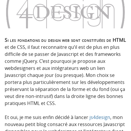
n
n
p
t
r
e
i
n
n
u
c
Si les fondations du design web sont constituées de HTML
i
et de CSS, il faut reconnaitre qu’il est de plus en plus
p
difficile de se passer de Javascript et des frameworks
a
comme jQuery. C’est pourquoi je propose aux
l
webdesigners et aux intégrateurs web un lien
e
Javascript chaque jour (ou presque). Mon choix se
portera plus particulièrement sur les développements
préservant la séparation de la forme et du fond (oui ça
veut dire non-intrusif) dans la droite ligne des bonnes
pratiques HTML et CSS.
Et oui, je me suis enfin décidé à lancer
js4design
, mon
nouveau petit blog consacré aux ressources Javascript