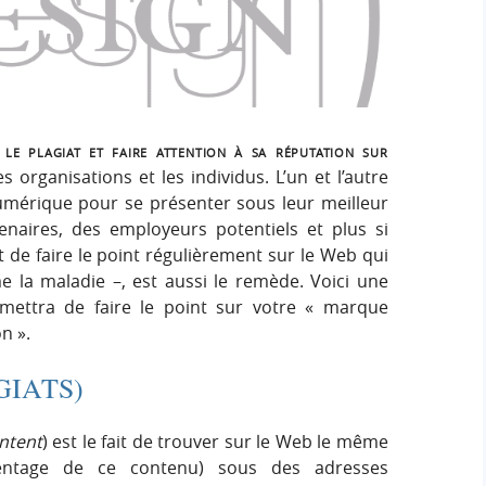
h
h
s
e
e
i
r
g
r
:
n
c
le plagiat et faire attention à sa réputation sur
s organisations et les individus. L’un et l’autre
h
numérique pour se présenter sous leur meilleur
enaires, des employeurs potentiels et plus si
e
nt de faire le point régulièrement sur le Web qui
e la maladie –, est aussi le remède. Voici une
r
rmettra de faire le point sur votre « marque
n ».
GIATS)
ntent
) est le fait de trouver sur le Web le même
entage de ce contenu) sous des adresses