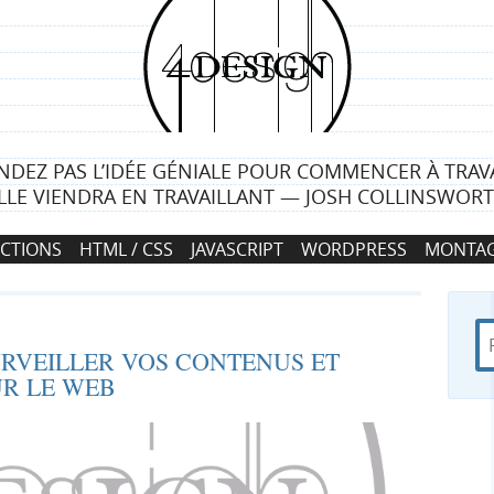
4
d
e
NDEZ PAS L’IDÉE GÉNIALE POUR COMMENCER À TRAVA
s
LLE VIENDRA EN TRAVAILLANT — JOSH COLLINSWOR
i
CTIONS
HTML / CSS
JAVASCRIPT
WORDPRESS
MONTAG
g
n
R
d
R
URVEILLER VOS CONTENUS ET
e
a
UR LE WEB
c
n
e
h
s
e
4
c
r
d
c
e