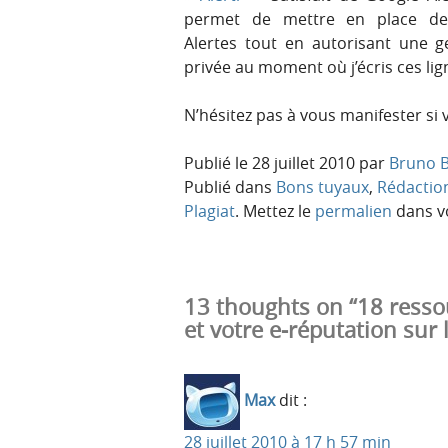
permet de mettre en place des
Alertes tout en autorisant une g
privée au moment où j’écris ces lig
N’hésitez pas à vous manifester si 
Publié le
28 juillet 2010
par
Bruno B
Publié dans
Bons tuyaux
,
Rédactio
Plagiat
. Mettez le
permalien
dans vo
13 thoughts on “18 resso
et votre e-réputation sur
Max
dit :
28 juillet 2010 à 17 h 57 min