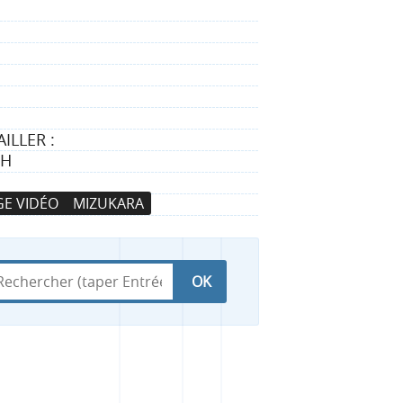
ILLER :
TH
E VIDÉO
MIZUKARA