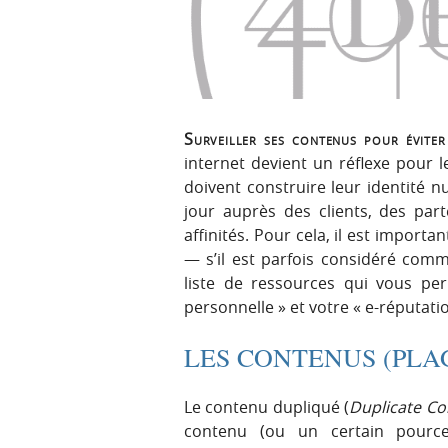
p
t
r
e
i
n
n
u
c
i
Surveiller ses contenus pour éviter 
p
internet devient un réflexe pour le
a
doivent construire leur identité 
l
jour auprès des clients, des part
e
affinités. Pour cela, il est importa
— s’il est parfois considéré comm
liste de ressources qui vous pe
personnelle » et votre « e-réputatio
LES CONTENUS (PLA
Le contenu dupliqué (
Duplicate Co
contenu (ou un certain pourc