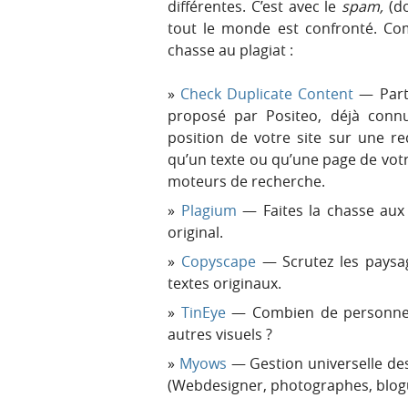
différentes. C’est avec le
spam,
(do
tout le monde est confronté. Com
chasse au plagiat :
Check Duplicate Content
— Parte
proposé par Positeo, déjà con
position de votre site sur une r
qu’un texte ou qu’une page de votr
moteurs de recherche.
Plagium
— Faites la chasse aux 
original.
Copyscape
— Scrutez les paysa
textes originaux.
TinEye
— Combien de personne o
autres visuels ?
Myows
— Gestion universelle des
(Webdesigner, photographes, blogu