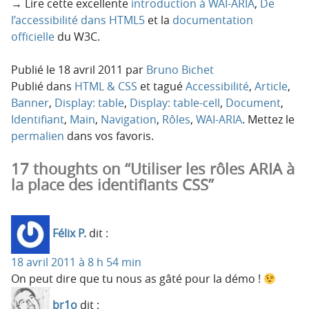
→ Lire cette excellente
introduction à WAI-ARIA
,
De
l’accessibilité dans HTML5
et la
documentation
officielle
du W3C.
Publié le
18 avril 2011
par
Bruno Bichet
Publié dans
HTML & CSS
et tagué
Accessibilité
,
Article
,
Banner
,
Display: table
,
Display: table-cell
,
Document
,
Identifiant
,
Main
,
Navigation
,
Rôles
,
WAI-ARIA
. Mettez le
permalien
dans vos favoris.
17 thoughts on “Utiliser les rôles ARIA à
la place des identifiants CSS”
Félix P.
dit :
18 avril 2011 à 8 h 54 min
On peut dire que tu nous as gâté pour la démo !
br1o
dit :