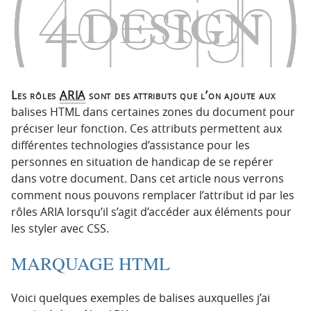
n
n
p
t
r
e
i
n
n
u
c
Les rôles
ARIA
sont des attributs que l’on ajoute aux
i
balises HTML dans certaines zones du document pour
p
préciser leur fonction. Ces attributs permettent aux
a
différentes technologies d’assistance pour les
l
personnes en situation de handicap de se repérer
e
dans votre document. Dans cet article nous verrons
comment nous pouvons remplacer l’attribut id par les
rôles ARIA lorsqu’il s’agit d’accéder aux éléments pour
les styler avec CSS.
MARQUAGE HTML
Voici quelques exemples de balises auxquelles j’ai