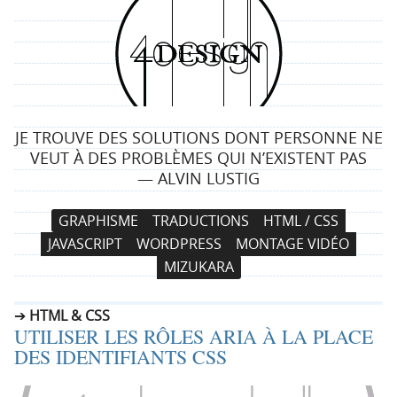
4
d
e
JE TROUVE DES SOLUTIONS DONT PERSONNE NE
s
VEUT À DES PROBLÈMES QUI N’EXISTENT PAS
— ALVIN LUSTIG
i
N
A
GRAPHISME
TRADUCTIONS
HTML / CSS
g
a
l
JAVASCRIPT
WORDPRESS
MONTAGE VIDÉO
v
l
n
MIZUKARA
i
e
g
r
HTML & CSS
a
a
UTILISER LES RÔLES ARIA À LA PLACE
t
u
DES IDENTIFIANTS CSS
i
c
o
o