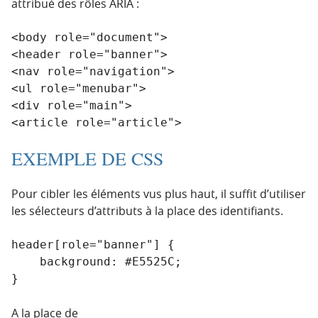
attribué des rôles ARIA :
<body role="document">

<header role="banner">

<nav role="navigation">

<ul role="menubar">

<div role="main">

<article role="article">
EXEMPLE DE CSS
Pour cibler les éléments vus plus haut, il suffit d’utiliser
les sélecteurs d’attributs à la place des identifiants.
header[role="banner"] {

    background: #E5525C;

}
A la place de