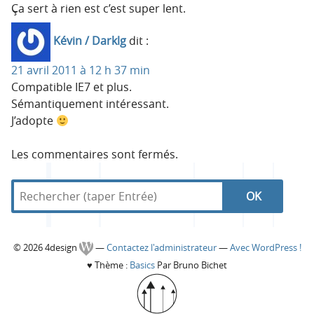
Ça sert à rien est c’est super lent.
Kévin / Darklg
dit :
21 avril 2011 à 12 h 37 min
Compatible IE7 et plus.
Sémantiquement intéressant.
J’adopte
Les commentaires sont fermés.
R
d
R
e
a
c
n
e
h
s
C
© 2026 4design
—
Contactez l'administrateur
—
Avec WordPress !
e
4
c
♥
Thème :
Basics
Par Bruno Bichet
r
d
o
c
e
h
h
s