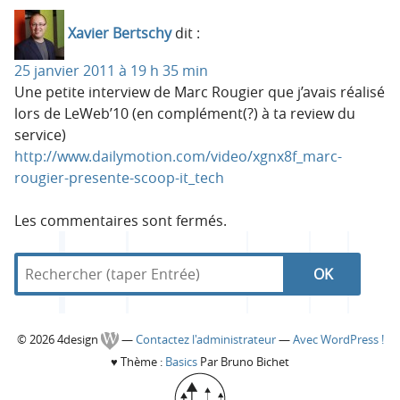
Xavier Bertschy
dit :
25 janvier 2011 à 19 h 35 min
Une petite interview de Marc Rougier que j’avais réalisé
lors de LeWeb’10 (en complément(?) à ta review du
service)
http://www.dailymotion.com/video/xgnx8f_marc-
rougier-presente-scoop-it_tech
Les commentaires sont fermés.
R
d
R
e
a
c
n
e
h
s
C
© 2026 4design
—
Contactez l'administrateur
—
Avec WordPress !
e
4
c
♥
Thème :
Basics
Par Bruno Bichet
r
d
o
c
e
h