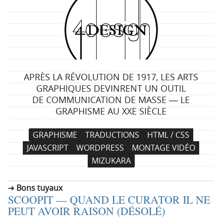
4
d
e
APRÈS LA RÉVOLUTION DE 1917, LES ARTS
s
GRAPHIQUES DEVINRENT UN OUTIL
DE COMMUNICATION DE MASSE ― LE
i
GRAPHISME AU XXE SIÈCLE
g
N
A
GRAPHISME
TRADUCTIONS
HTML / CSS
a
l
n
JAVASCRIPT
WORDPRESS
MONTAGE VIDÉO
v
l
MIZUKARA
i
e
g
r
Bons tuyaux
a
a
SCOOPIT — QUAND LE CURATOR IL NE
t
u
PEUT AVOIR RAISON (DÉSOLÉ)
i
c