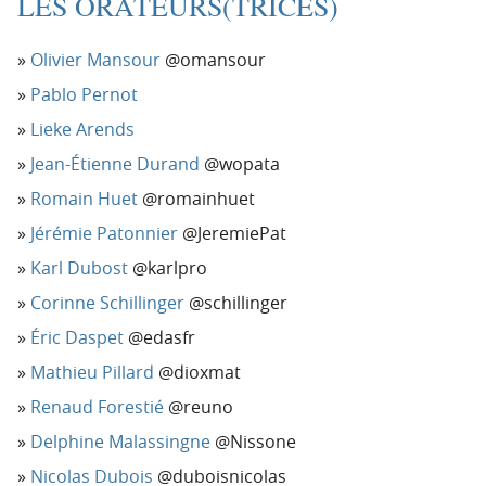
LES ORATEURS(TRICES)
Olivier Mansour
@omansour
Pablo Pernot
Lieke Arends
Jean-Étienne Durand
@wopata
Romain Huet
@romainhuet
Jérémie Patonnier
@JeremiePat
Karl Dubost
@karlpro
Corinne Schillinger
@schillinger
Éric Daspet
@edasfr
Mathieu Pillard
@dioxmat
Renaud Forestié
@reuno
Delphine Malassingne
@Nissone
Nicolas Dubois
@duboisnicolas