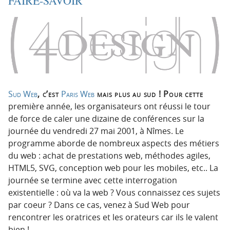
FAIRE-SAVOIR
i
c
o
o
n
n
p
t
r
e
i
n
n
u
c
Sud Web
, c’est
Paris Web
mais plus au sud ! Pour cette
i
première année, les organisateurs ont réussi le tour
p
de force de caler une dizaine de conférences sur la
a
journée du vendredi 27 mai 2001, à Nîmes. Le
l
programme aborde de nombreux aspects des métiers
e
du web : achat de prestations web, méthodes agiles,
HTML5, SVG, conception web pour les mobiles, etc.. La
journée se termine avec cette interrogation
existentielle : où va la web ? Vous connaissez ces sujets
par coeur ? Dans ce cas, venez à Sud Web pour
rencontrer les oratrices et les orateurs car ils le valent
bien !