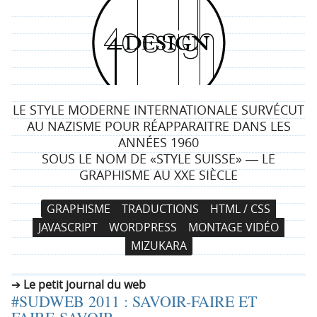
4
d
e
LE STYLE MODERNE INTERNATIONALE SURVÉCUT
s
AU NAZISME POUR RÉAPPARAITRE DANS LES
ANNÉES 1960
i
SOUS LE NOM DE «STYLE SUISSE» ― LE
GRAPHISME AU XXE SIÈCLE
g
N
A
GRAPHISME
TRADUCTIONS
HTML / CSS
n
a
l
JAVASCRIPT
WORDPRESS
MONTAGE VIDÉO
v
l
MIZUKARA
i
e
g
r
Le petit journal du web
a
a
#SUDWEB 2011 : SAVOIR-FAIRE ET
t
u