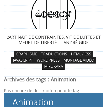
4
d
e
L’ART NAÎT DE CONTRAINTES, VIT DE LUTTES ET
s
MEURT DE LIBERTÉ — ANDRÉ GIDE
i
N
A
GRAPHISME
TRADUCTIONS
HTML / CSS
a
l
g
JAVASCRIPT
WORDPRESS
MONTAGE VIDÉO
v
l
MIZUKARA
i
e
n
g
r
Archives des tags :
Animation
a
a
t
u
Pas encore de description pour le tag
i
c
Animation
o
o
n
n