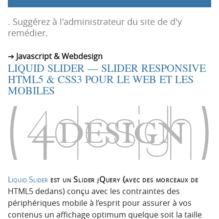
p
t
r
e
. Suggérez à l'administrateur du site de d'y
i
n
remédier.
n
u
c
Javascript & Webdesign
LIQUID SLIDER — SLIDER RESPONSIVE
i
HTML5 & CSS3 POUR LE WEB ET LES
p
MOBILES
a
l
e
Liquid Slider
est un Slider jQuery (avec des morceaux de
HTML5 dedans) conçu avec les contraintes des
périphériques mobile à l’esprit pour assurer à vos
contenus un affichage optimum quelque soit la taille