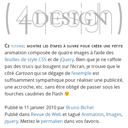
o
o
n
n
p
t
r
e
i
n
n
u
c
Ce
tutoriel
montre les étapes à suivre pour créer une petite
i
animation composée de quatre images à l’aide des
p
feuilles de style CSS
et de
jQuery
. Bien que je ne raffole
a
pas des trucs qui bougent sur l’écran, je trouve que le
l
côté
Cartoon
qui se dégage de
l’exemple
est
e
suffisamment sympathique pour réaliser une publicité,
une accroche, etc. sans être obligé de passer sous les
fourches caudines de Flash
Publié le
11 janvier 2010
par
Bruno Bichet
Publié dans
Revue de Web
et tagué
Animation
,
Images
,
jquery
. Mettez le
permalien
dans vos favoris.