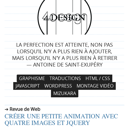
4
d
e
LA PERFECTION EST ATTEINTE, NON PAS
s
LORSQU’IL N’Y A PLUS RIEN À AJOUTER,
MAIS LORSQU’IL N’Y A PLUS RIEN À RETIRER
i
— ANTOINE DE SAINT-EXUPÉRY
g
N
A
GRAPHISME
TRADUCTIONS
HTML / CSS
a
l
n
JAVASCRIPT
WORDPRESS
MONTAGE VIDÉO
v
l
MIZUKARA
i
e
g
r
Revue de Web
a
a
CRÉER UNE PETITE ANIMATION AVEC
t
u
QUATRE IMAGES ET JQUERY
i
c