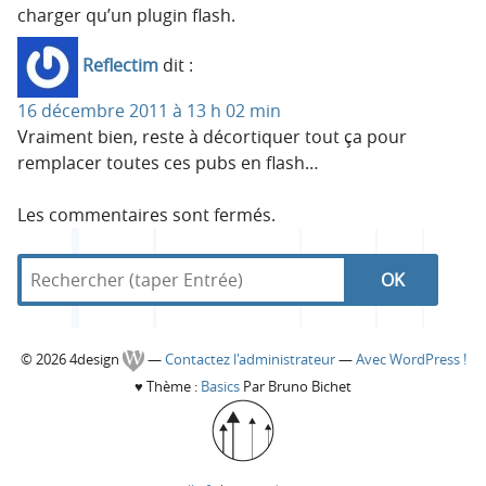
charger qu’un plugin flash.
Reflectim
dit :
16 décembre 2011 à 13 h 02 min
Vraiment bien, reste à décortiquer tout ça pour
remplacer toutes ces pubs en flash…
Les commentaires sont fermés.
R
d
R
e
a
c
n
e
h
s
C
© 2026 4design
—
Contactez l'administrateur
—
Avec WordPress !
e
4
c
♥
Thème :
Basics
Par Bruno Bichet
r
d
o
c
e
h
h
s
l
e
e
i