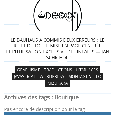
4
d
e
LE BAUHAUS A COMMIS DEUX ERREURS : LE
s
REJET DE TOUTE MISE EN PAGE CENTRÉE
ET L’UTILISATION EXCLUSIVE DE LINÉALES ― JAN
i
TSCHICHOLD
g
N
A
GRAPHISME
TRADUCTIONS
HTML / CSS
a
l
n
JAVASCRIPT
WORDPRESS
MONTAGE VIDÉO
v
l
MIZUKARA
i
e
g
r
Archives des tags :
Boutique
a
a
t
u
Pas encore de description pour le tag
i
c