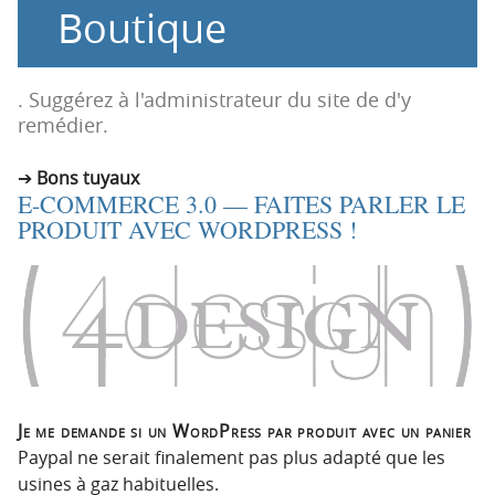
Boutique
o
o
n
n
p
t
r
e
. Suggérez à l'administrateur du site de d'y
i
n
remédier.
n
u
c
Bons tuyaux
E-COMMERCE 3.0 — FAITES PARLER LE
i
PRODUIT AVEC WORDPRESS !
p
a
l
e
Je me demande si un WordPress par produit avec un panier
Paypal ne serait finalement pas plus adapté que les
usines à gaz habituelles.