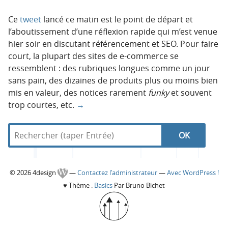
Ce
tweet
lancé ce matin est le point de départ et
l’aboutissement d’une réflexion rapide qui m’est venue
hier soir en discutant référencement et SEO. Pour faire
court, la plupart des sites de e-commerce se
ressemblent : des rubriques longues comme un jour
sans pain, des dizaines de produits plus ou moins bien
mis en valeur, des notices rarement
funky
et souvent
trop courtes, etc.
→
R
d
N
R
e
a
c
n
a
e
h
s
C
© 2026 4design
—
Contactez l'administrateur
—
Avec WordPress !
e
4
v
c
♥
Thème :
Basics
Par Bruno Bichet
r
d
o
c
e
i
h
h
s
l
e
i