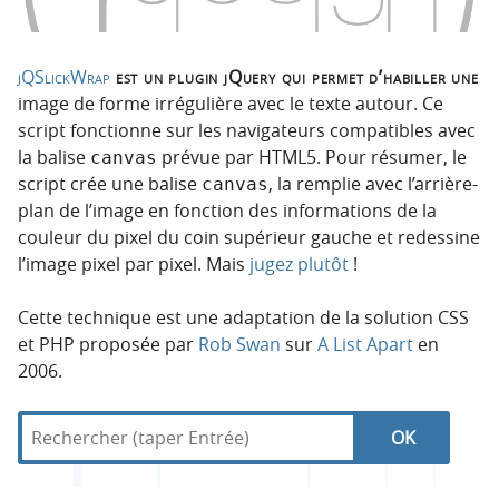
jQSlickWrap
est un plugin jQuery qui permet d’habiller une
image de forme irrégulière avec le texte autour. Ce
script fonctionne sur les navigateurs compatibles avec
la balise
prévue par HTML5. Pour résumer, le
canvas
script crée une balise
, la remplie avec l’arrière-
canvas
plan de l’image en fonction des informations de la
couleur du pixel du coin supérieur gauche et redessine
l’image pixel par pixel. Mais
jugez plutôt
!
Cette technique est une adaptation de la solution CSS
et PHP proposée par
Rob Swan
sur
A List Apart
en
2006.
R
d
N
R
e
a
c
n
a
e