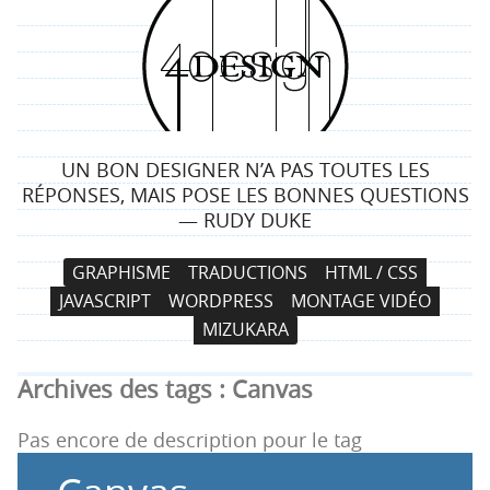
4
d
e
UN BON DESIGNER N’A PAS TOUTES LES
s
RÉPONSES, MAIS POSE LES BONNES QUESTIONS
— RUDY DUKE
i
N
A
GRAPHISME
TRADUCTIONS
HTML / CSS
g
a
l
JAVASCRIPT
WORDPRESS
MONTAGE VIDÉO
v
l
n
MIZUKARA
i
e
g
r
Archives des tags :
Canvas
a
a
t
u
Pas encore de description pour le tag
i
c
o
o