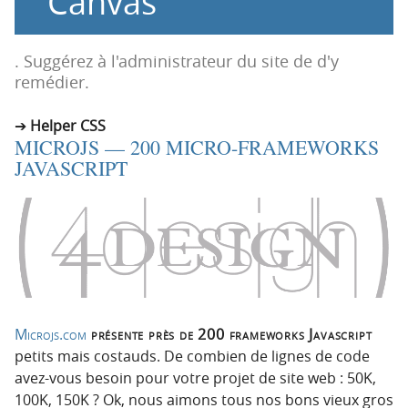
Canvas
n
n
p
t
r
e
. Suggérez à l'administrateur du site de d'y
i
n
remédier.
n
u
c
Helper CSS
MICROJS — 200 MICRO-FRAMEWORKS
i
JAVASCRIPT
p
a
l
e
Microjs.com
présente près de 200 frameworks Javascript
petits mais costauds. De combien de lignes de code
avez-vous besoin pour votre projet de site web : 50K,
100K, 150K ? Ok, nous aimons tous nos bons vieux gros