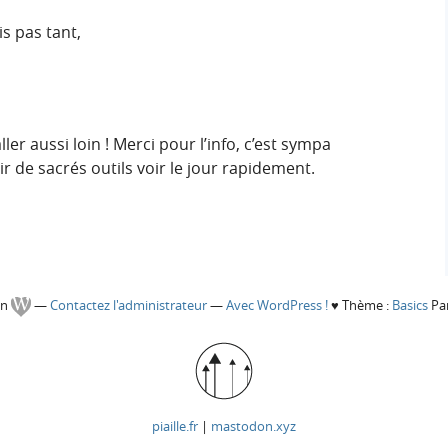
is pas tant,
ler aussi loin ! Merci pour l’info, c’est sympa
ir de sacrés outils voir le jour rapidement.
gn
—
Contactez l'administrateur
—
Avec WordPress !
♥
Thème :
Basics
Par
piaille.fr
|
mastodon.xyz