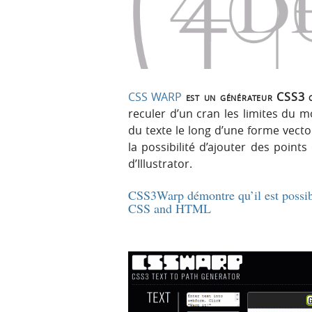
p
t
r
e
i
n
n
u
c
i
CSS WARP
est un générateur CSS3 
p
reculer d’un cran les limites du 
a
du texte le long d’une forme vector
l
la possibilité d’ajouter des point
e
d’Illustrator.
CSS3Warp démontre qu’il est possibl
CSS and HTML