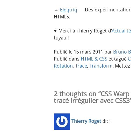
→
Eleqtriq
— Des expérimentations 
HTML5.
♥ Merci à Thierry Roget d’
Actualit
tuyau !
Publié le
15 mars 2011
par
Bruno B
Publié dans
HTML & CSS
et tagué
C
Rotation
,
Tracé
,
Transform
. Mettez
2 thoughts on “CSS Warp 
tracé irrégulier avec CSS3
Thierry Roget
dit :