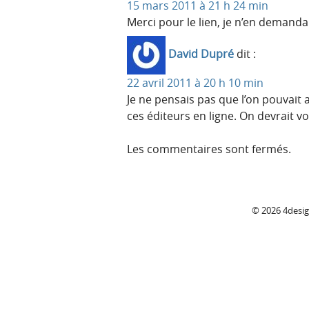
15 mars 2011 à 21 h 24 min
Merci pour le lien, je n’en demanda
David Dupré
dit :
22 avril 2011 à 20 h 10 min
Je ne pensais pas que l’on pouvait al
ces éditeurs en ligne. On devrait vo
Les commentaires sont fermés.
C
© 2026 4desi
o
l