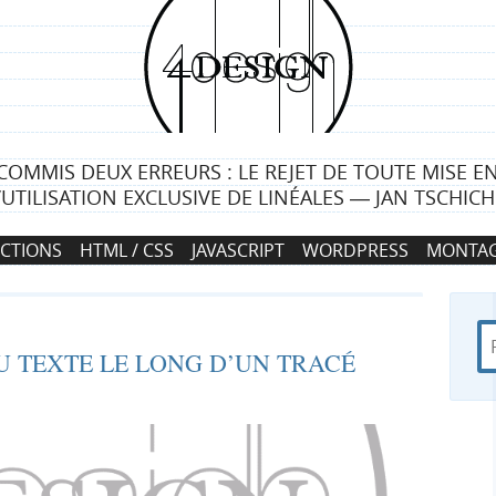
4
d
e
COMMIS DEUX ERREURS : LE REJET DE TOUTE MISE E
s
L’UTILISATION EXCLUSIVE DE LINÉALES ― JAN TSCHIC
i
CTIONS
HTML / CSS
JAVASCRIPT
WORDPRESS
MONTAG
g
n
R
d
R
U TEXTE LE LONG D’UN TRACÉ
e
a
c
n
e
h
s
e
4
c
r
d
c
e