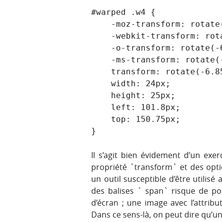
#warped .w4 {

    -moz-transform: rotate(-6.85rad);

    -webkit-transform: rotate(-6.85rad);

    -o-transform: rotate(-6.85rad);

    -ms-transform: rotate(-6.85rad);

    transform: rotate(-6.85rad);

    width: 24px;

    height: 25px;

    left: 101.8px;

    top: 150.75px;

}
Il s’agit bien évidement d’un exe
propriété `transform` et des opti
un outil susceptible d’être utilis
des balises ` span` risque de pos
d’écran ; une image avec l’attribu
Dans ce sens-là, on peut dire qu’u