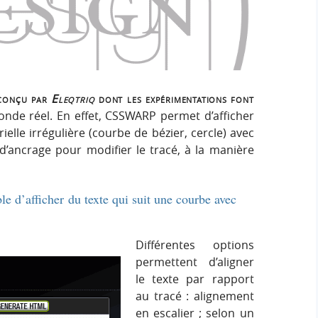
h
h
s
e
e
i
r
g
r
:
n
c
conçu par
Eleqtriq
dont les expérimentations font
monde réel. En effet, CSSWARP permet d’afficher
h
ielle irrégulière (courbe de bézier, cercle) avec
s d’ancrage pour modifier le tracé, à la manière
e
r
e d’afficher du texte qui suit une courbe avec
Différentes options
permettent d’aligner
le texte par rapport
au tracé : alignement
en escalier ; selon un