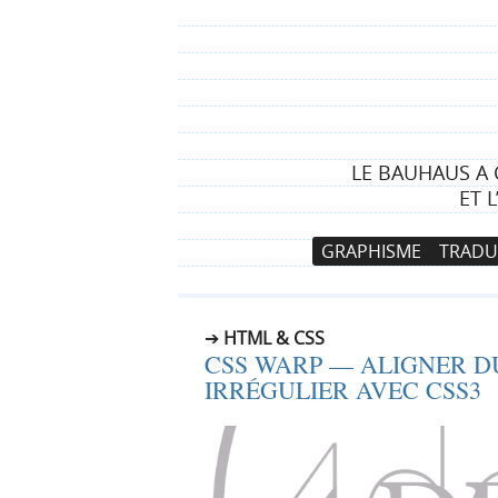
LE BAUHAUS A 
ET 
N
A
GRAPHISME
TRADU
a
l
v
l
i
e
HTML & CSS
g
r
CSS WARP — ALIGNER D
a
a
IRRÉGULIER AVEC CSS3
t
u
i
c
o
o
n
n