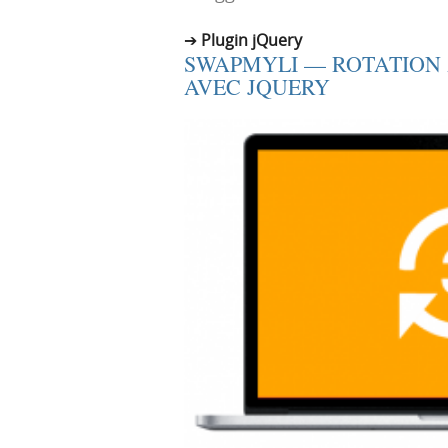
r
e
Plugin jQuery
i
n
SWAPMYLI — ROTATION 
n
u
AVEC JQUERY
c
i
p
a
l
e