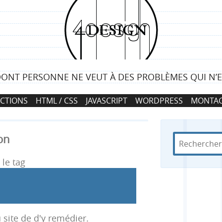
4
d
e
DONT PERSONNE NE VEUT À DES PROBLÈMES QUI N’EX
s
CTIONS
HTML / CSS
JAVASCRIPT
WORDPRESS
MONTAG
i
g
on
R
d
R
n
e
a
c
n
le tag
e
h
s
e
4
c
r
d
c
e
h
 site de d'y remédier.
h
s