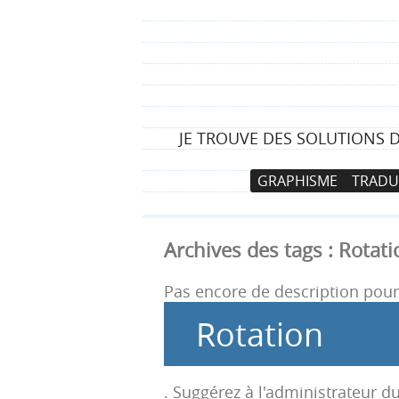
JE TROUVE DES SOLUTIONS 
N
A
GRAPHISME
TRADU
a
l
v
l
i
e
Archives des tags :
Rotati
g
r
a
a
Pas encore de description pour 
t
u
Rotation
i
c
o
o
n
n
. Suggérez à l'administrateur du
p
t