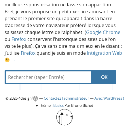
meilleure sponsorisation ne fasse son apparition…
Bref, je vous propose un petit exercice amusant en
prenant le premier site qui apparait dans la barre
d’adresse de votre navigateur préféré lorsque vous
saisissez chaque lettre de l’alphabet (
Google Chrome
ou
Firefox
conservent l’historique des sites que l’on
visite le plus). Ça va sans dire mais mieux en le disant :
j’utilise
Firefox
quand je suis en mode
Intégration Web
→
R
d
N
R
e
a
c
n
a
e
h
s
C
© 2026 4design
—
Contactez l'administrateur
—
Avec WordPress !
e
4
v
c
♥
Thème :
Basics
Par Bruno Bichet
r
d
o
c
e
i
h
h
s
l
e
i