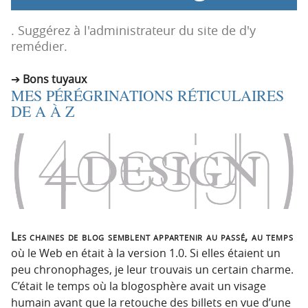
p
t
r
e
. Suggérez à l'administrateur du site de d'y
i
n
remédier.
n
u
c
Bons tuyaux
MES PÉRÉGRINATIONS RÉTICULAIRES
i
DE A À Z
p
a
l
e
Les chaines de blog semblent appartenir au passé, au temps
où le Web en était à la version 1.0. Si elles étaient un
peu chronophages, je leur trouvais un certain charme.
C’était le temps où la blogosphère avait un visage
humain avant que la retouche des billets en vue d’une