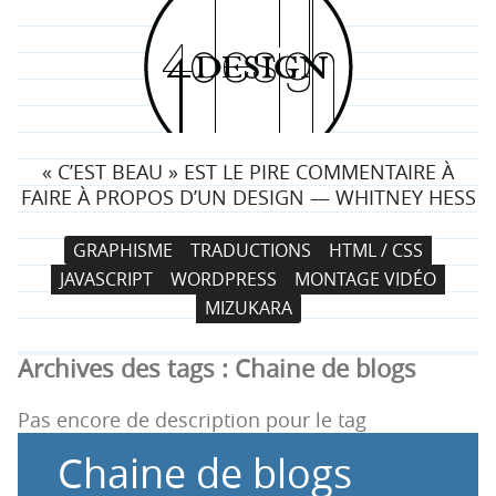
4
d
e
« C’EST BEAU » EST LE PIRE COMMENTAIRE À
s
FAIRE À PROPOS D’UN DESIGN — WHITNEY HESS
i
N
A
GRAPHISME
TRADUCTIONS
HTML / CSS
a
l
g
JAVASCRIPT
WORDPRESS
MONTAGE VIDÉO
v
l
MIZUKARA
i
e
n
g
r
Archives des tags :
Chaine de blogs
a
a
t
u
Pas encore de description pour le tag
i
c
Chaine de blogs
o
o
n
n