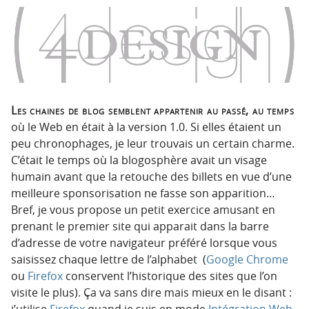
o
o
n
n
p
t
r
e
i
n
n
u
c
Les chaines de blog semblent appartenir au passé, au temps
i
où le Web en était à la version 1.0. Si elles étaient un
p
peu chronophages, je leur trouvais un certain charme.
a
C’était le temps où la blogosphère avait un visage
l
humain avant que la retouche des billets en vue d’une
e
meilleure sponsorisation ne fasse son apparition…
Bref, je vous propose un petit exercice amusant en
prenant le premier site qui apparait dans la barre
d’adresse de votre navigateur préféré lorsque vous
saisissez chaque lettre de l’alphabet (
Google Chrome
ou
Firefox
conservent l’historique des sites que l’on
visite le plus). Ça va sans dire mais mieux en le disant :
j’utilise
Firefox
quand je suis en mode
Intégration Web