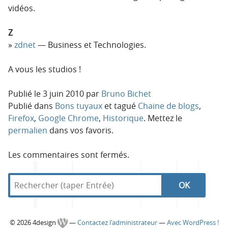
vidéos.
Z
zdnet
— Business et Technologies.
A vous les studios !
Publié le
3 juin 2010
par
Bruno Bichet
Publié dans
Bons tuyaux
et tagué
Chaine de blogs
,
Firefox
,
Google Chrome
,
Historique
. Mettez le
permalien
dans vos favoris.
Les commentaires sont fermés.
R
d
R
e
a
c
n
e
h
s
C
© 2026 4design
—
Contactez l'administrateur
—
Avec WordPress !
e
4