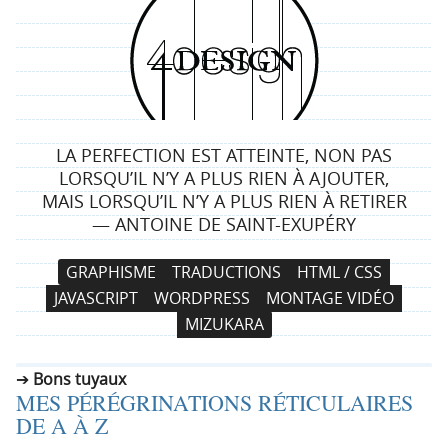
4
d
e
LA PERFECTION EST ATTEINTE, NON PAS
s
LORSQU’IL N’Y A PLUS RIEN À AJOUTER,
MAIS LORSQU’IL N’Y A PLUS RIEN À RETIRER
i
— ANTOINE DE SAINT-EXUPÉRY
g
N
A
GRAPHISME
TRADUCTIONS
HTML / CSS
a
l
n
JAVASCRIPT
WORDPRESS
MONTAGE VIDÉO
v
l
MIZUKARA
i
e
g
r
Bons tuyaux
a
a
MES PÉRÉGRINATIONS RÉTICULAIRES
t
u
DE A À Z
i
c