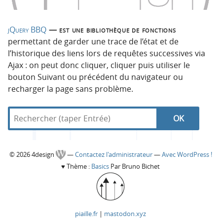
jQuery BBQ
— est une bibliothèque de fonctions
permettant de garder une trace de l’état et de
l’historique des liens lors de requêtes successives via
Ajax : on peut donc cliquer, cliquer puis utiliser le
bouton Suivant ou précédent du navigateur ou
recharger la page sans problème.
R
d
N
R
e
a
c
n
a
e
h
s
C
© 2026 4design
—
Contactez l'administrateur
—
Avec WordPress !
e
4
v
c
♥
Thème :
Basics
Par Bruno Bichet
r
d
o
c
e
i
h
h
s
l
g
e
e
i
piaille.fr
|
mastodon.xyz
r
g