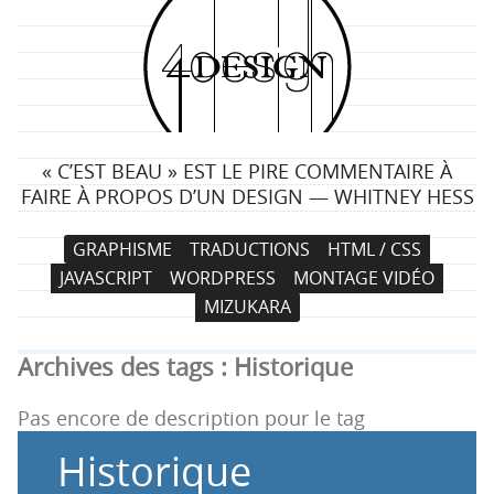
4
d
e
« C’EST BEAU » EST LE PIRE COMMENTAIRE À
s
FAIRE À PROPOS D’UN DESIGN — WHITNEY HESS
i
N
A
GRAPHISME
TRADUCTIONS
HTML / CSS
a
l
g
JAVASCRIPT
WORDPRESS
MONTAGE VIDÉO
v
l
MIZUKARA
i
e
n
g
r
Archives des tags :
Historique
a
a
t
u
Pas encore de description pour le tag
i
c
Historique
o
o
n
n