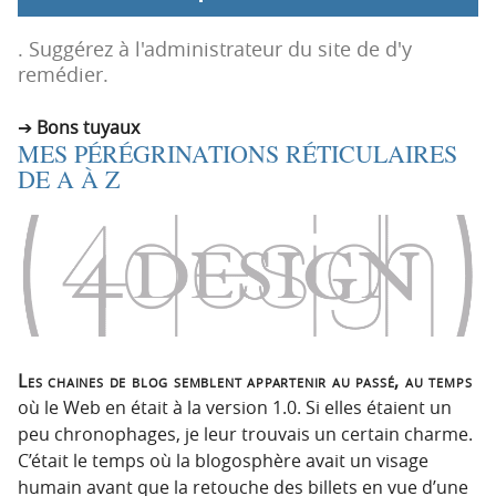
p
t
r
e
. Suggérez à l'administrateur du site de d'y
i
n
remédier.
n
u
c
Bons tuyaux
MES PÉRÉGRINATIONS RÉTICULAIRES
i
DE A À Z
p
a
l
e
Les chaines de blog semblent appartenir au passé, au temps
où le Web en était à la version 1.0. Si elles étaient un
peu chronophages, je leur trouvais un certain charme.
C’était le temps où la blogosphère avait un visage
humain avant que la retouche des billets en vue d’une