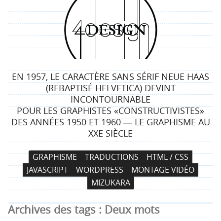
4
d
e
EN 1957, LE CARACTÈRE SANS SÉRIF NEUE HAAS
s
(REBAPTISÉ HELVETICA) DEVINT
INCONTOURNABLE
i
POUR LES GRAPHISTES «CONSTRUCTIVISTES»
DES ANNÉES 1950 ET 1960 ― LE GRAPHISME AU
g
XXE SIÈCLE
n
N
A
GRAPHISME
TRADUCTIONS
HTML / CSS
a
l
JAVASCRIPT
WORDPRESS
MONTAGE VIDÉO
v
l
MIZUKARA
i
e
g
r
Archives des tags :
Deux mots
a
a