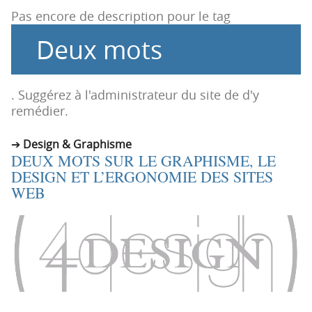
t
u
Pas encore de description pour le tag
i
c
Deux mots
o
o
n
n
p
t
r
e
. Suggérez à l'administrateur du site de d'y
i
n
remédier.
n
u
c
Design & Graphisme
DEUX MOTS SUR LE GRAPHISME, LE
i
DESIGN ET L’ERGONOMIE DES SITES
p
WEB
a
l
e