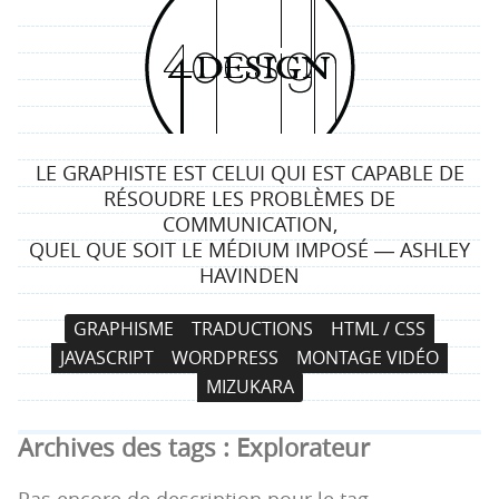
4
d
e
LE GRAPHISTE EST CELUI QUI EST CAPABLE DE
s
RÉSOUDRE LES PROBLÈMES DE
COMMUNICATION,
i
QUEL QUE SOIT LE MÉDIUM IMPOSÉ ― ASHLEY
HAVINDEN
g
N
A
GRAPHISME
TRADUCTIONS
HTML / CSS
n
a
l
JAVASCRIPT
WORDPRESS
MONTAGE VIDÉO
v
l
MIZUKARA
i
e
g
r
Archives des tags :
Explorateur
a
a
t
u