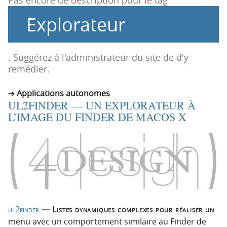
Pas encore de description pour le tag
i
c
Explorateur
o
o
n
n
p
t
r
e
. Suggérez à l'administrateur du site de d'y
i
n
remédier.
n
u
c
Applications autonomes
UL2FINDER — UN EXPLORATEUR À
i
L’IMAGE DU FINDER DE MACOS X
p
a
l
e
ul2finder
— Listes dynamiques complexes pour réaliser un
menu avec un comportement similaire au Finder de