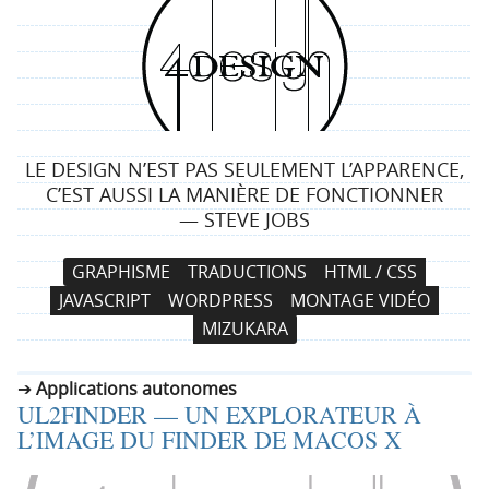
4
d
e
LE DESIGN N’EST PAS SEULEMENT L’APPARENCE,
s
C’EST AUSSI LA MANIÈRE DE FONCTIONNER
— STEVE JOBS
i
N
A
GRAPHISME
TRADUCTIONS
HTML / CSS
g
a
l
JAVASCRIPT
WORDPRESS
MONTAGE VIDÉO
v
l
n
MIZUKARA
i
e
g
r
Applications autonomes
a
a
UL2FINDER — UN EXPLORATEUR À
t
u
L’IMAGE DU FINDER DE MACOS X
i
c
o
o