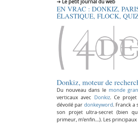
Le petit journal du web
EN VRAC : DONKIZ, PARI
ÉLASTIQUE, FLOCK, QUI
Donkiz, moteur de recherc
Du nouveau dans le
monde gran
verticaux avec
Donkiz
. Ce projet
dévoilé par
donkeyword
. Franck a
son projet ultra-secret (bien que
primeur, m’enfin…). Les principaux
N