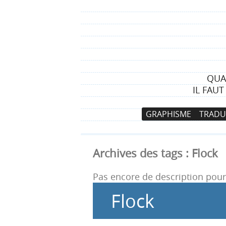
QUA
IL FAU
N
A
GRAPHISME
TRADU
a
l
v
l
i
e
Archives des tags :
Flock
g
r
a
a
Pas encore de description pour 
t
u
Flock
i
c
o
o
n
n