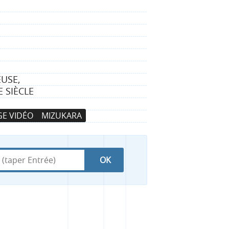
USE,
 SIÈCLE
E VIDÉO
MIZUKARA