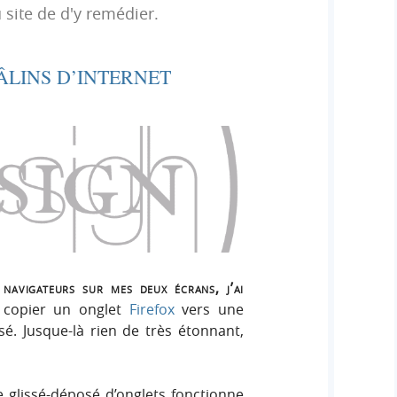
h
 site de d'y remédier.
h
s
e
e
i
r
g
CÂLINS D’INTERNET
r
:
n
c
h
e
r
navigateurs sur mes deux écrans, j’ai
e copier un onglet
Firefox
vers une
é. Jusque-là rien de très étonnant,
e glissé-déposé d’onglets fonctionne