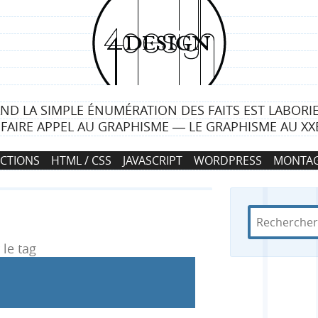
4
d
e
ND LA SIMPLE ÉNUMÉRATION DES FAITS EST LABORIE
s
T FAIRE APPEL AU GRAPHISME ― LE GRAPHISME AU XXE
i
CTIONS
HTML / CSS
JAVASCRIPT
WORDPRESS
MONTAG
g
n
R
d
R
e
a
c
n
le tag
e
h
s
e
4
c
r
d
c
e