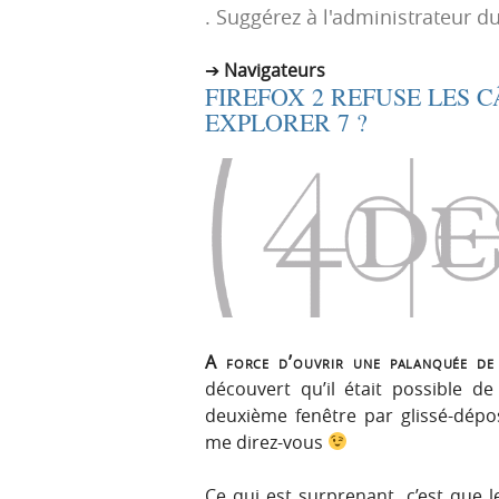
. Suggérez à l'administrateur du
p
t
r
e
Navigateurs
i
n
FIREFOX 2 REFUSE LES 
n
u
EXPLORER 7 ?
c
i
p
a
l
e
A force d’ouvrir une palanquée de 
découvert qu’il était possible d
deuxième fenêtre par glissé-dépos
me direz-vous
Ce qui est surprenant, c’est que l