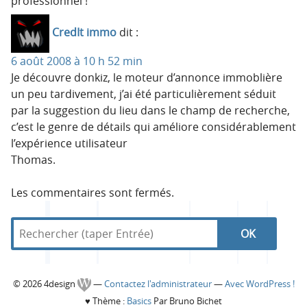
professionnel !
CredIt immo
dit :
6 août 2008 à 10 h 52 min
Je découvre donkiz, le moteur d’annonce immoblière
un peu tardivement, j’ai été particulièrement séduit
par la suggestion du lieu dans le champ de recherche,
c’est le genre de détails qui améliore considérablement
l’expérience utilisateur
Thomas.
Les commentaires sont fermés.
R
d
R
e
a
c
n
e
h
s
C
© 2026 4design
—
Contactez l'administrateur
—
Avec WordPress !
e
4
c
♥
Thème :
Basics
Par Bruno Bichet
r
d