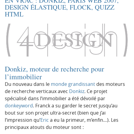
EN VRAC : DONKIZ, PARIS WEB 2007,
t
u
DESIGN ÉLASTIQUE, FLOCK, QUIZZ
i
c
HTML
o
o
n
n
p
t
r
e
i
n
n
u
c
Donkiz, moteur de recherche pour
i
l’immobilier
p
a
Du nouveau dans le
monde grandissant
des moteurs
l
de recherche verticaux avec
Donkiz
. Ce projet
e
spécialisé dans l’immobilier a été dévoilé par
donkeyword
. Franck a su garder le secret jusqu’au
bout sur son projet ultra-secret (bien que j’ai
l’impression qu’
Eric
a eu la primeur, m’enfin…). Les
principaux atouts du moteur sont :