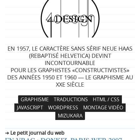
4
d
e
EN 1957, LE CARACTÈRE SANS SÉRIF NEUE HAAS
s
(REBAPTISÉ HELVETICA) DEVINT
INCONTOURNABLE
i
POUR LES GRAPHISTES «CONSTRUCTIVISTES»
DES ANNÉES 1950 ET 1960 ― LE GRAPHISME AU
g
XXE SIÈCLE
n
N
A
GRAPHISME
TRADUCTIONS
HTML / CSS
a
l
JAVASCRIPT
WORDPRESS
MONTAGE VIDÉO
v
l
MIZUKARA
i
e
g
r
Le petit journal du web
a
a