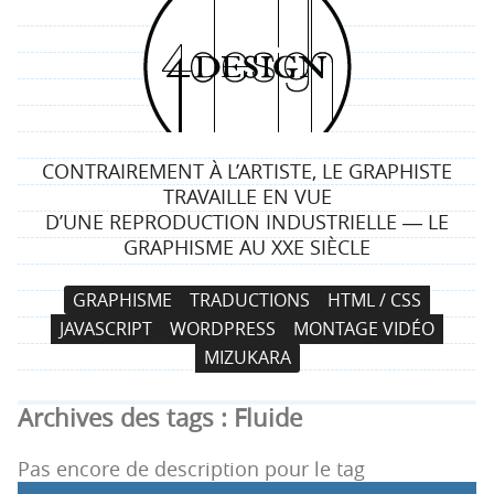
4
d
e
CONTRAIREMENT À L’ARTISTE, LE GRAPHISTE
s
TRAVAILLE EN VUE
D’UNE REPRODUCTION INDUSTRIELLE ― LE
i
GRAPHISME AU XXE SIÈCLE
g
N
A
GRAPHISME
TRADUCTIONS
HTML / CSS
a
l
n
JAVASCRIPT
WORDPRESS
MONTAGE VIDÉO
v
l
MIZUKARA
i
e
g
r
Archives des tags :
Fluide
a
a
t
u
Pas encore de description pour le tag
i
c