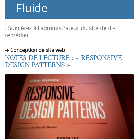
Fluide
o
o
n
n
p
t
r
e
. Suggérez à l'administrateur du site de d'y
i
n
remédier.
n
u
c
Conception de site web
NOTES DE LECTURE : « RESPONSIVE
i
DESIGN PATTERNS »
p
a
l
e