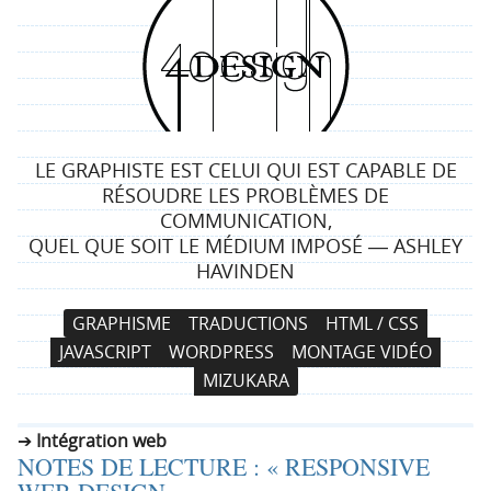
4
d
e
LE GRAPHISTE EST CELUI QUI EST CAPABLE DE
s
RÉSOUDRE LES PROBLÈMES DE
COMMUNICATION,
i
QUEL QUE SOIT LE MÉDIUM IMPOSÉ ― ASHLEY
HAVINDEN
g
N
A
GRAPHISME
TRADUCTIONS
HTML / CSS
n
a
l
JAVASCRIPT
WORDPRESS
MONTAGE VIDÉO
v
l
MIZUKARA
i
e
g
r
Intégration web
a
a
NOTES DE LECTURE : « RESPONSIVE
t
u