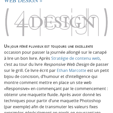
WEB DESIGN »
i
c
o
o
n
n
p
t
r
e
i
n
n
u
c
Un jour férié pluvieux est toujours une excellente
i
occasion pour passer la journée allongé sur le canapé
p
à lire un bon livre. Après
Stratégie de contenu web
,
a
c’est au tour du livre
Responsive Web Design
de passer
l
sur le grill. Ce livre écrit par
Ethan Marcotte
est un petit
e
bijou de concision, d’humour et d’intelligence qui
montre comment mettre en place un site web
«Responsive» en commençant par le commencement :
obtenir une maquette fluide. Après avoir donné les
techniques pour partir d’une maquette Photoshop
(par exemple) afin de transmuter les valeurs fixes
exprimées généralement en pixels en pourcentage,