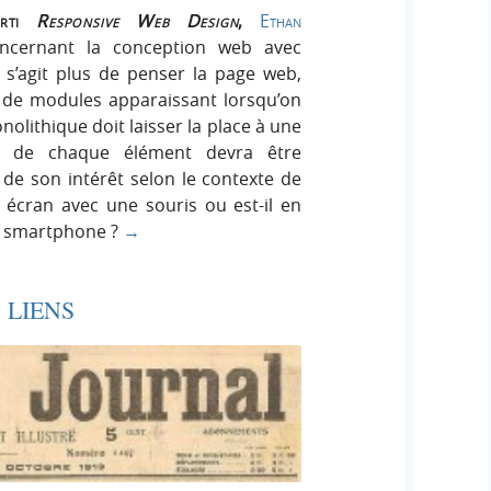
orti
Responsive Web Design
,
Ethan
cernant la conception web avec
e s’agit plus de penser la page web,
 de modules apparaissant lorsqu’on
olithique doit laisser la place à une
ce de chaque élément devra être
de son intérêt selon le contexte de
nd écran avec une souris ou est-il en
n smartphone ?
→
 LIENS