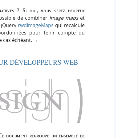
ctives ? Si oui, vous serez heureux
possible de combiner
Image maps
et
n jQuery
rwdImageMaps
qui recalcule
coordonnées pour tenir compte du
e cas échéant.
→
UR DÉVELOPPEURS WEB
 document regroupe un ensemble de