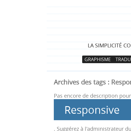
LA SIMPLICITÉ C
N
A
GRAPHISME
TRADU
a
l
v
l
i
e
Archives des tags :
Respo
g
r
a
a
Pas encore de description pour 
t
u
Responsive
i
c
o
o
n
n
. Suggérez à l'administrateur du
p
t