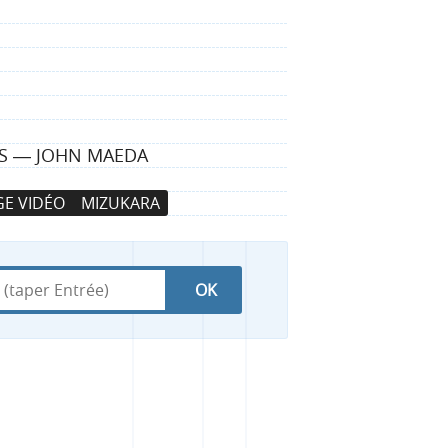
ENS ― JOHN MAEDA
E VIDÉO
MIZUKARA