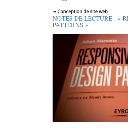
r
e
Conception de site web
i
n
NOTES DE LECTURE : « 
n
u
PATTERNS »
c
i
p
a
l
e