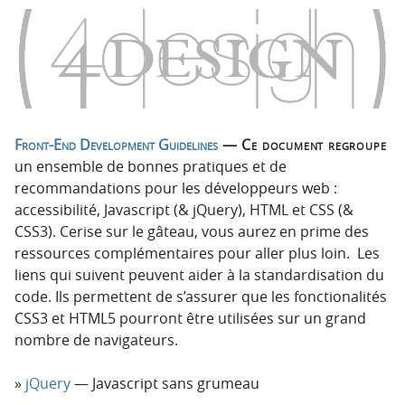
o
o
n
n
p
t
r
e
i
n
n
u
c
Front-End Development Guidelines
— Ce document regroupe
i
un ensemble de bonnes pratiques et de
p
recommandations pour les développeurs web :
a
accessibilité, Javascript (& jQuery), HTML et CSS (&
l
CSS3). Cerise sur le gâteau, vous aurez en prime des
e
ressources complémentaires pour aller plus loin. Les
liens qui suivent peuvent aider à la standardisation du
code. Ils permettent de s’assurer que les fonctionalités
CSS3 et HTML5 pourront être utilisées sur un grand
nombre de navigateurs.
jQuery
— Javascript sans grumeau