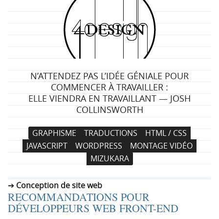
4
d
e
N’ATTENDEZ PAS L’IDÉE GÉNIALE POUR
s
COMMENCER À TRAVAILLER :
ELLE VIENDRA EN TRAVAILLANT — JOSH
i
COLLINSWORTH
g
N
A
GRAPHISME
TRADUCTIONS
HTML / CSS
a
l
n
JAVASCRIPT
WORDPRESS
MONTAGE VIDÉO
v
l
MIZUKARA
i
e
g
r
Conception de site web
a
a
RECOMMANDATIONS POUR
t
u
DÉVELOPPEURS WEB FRONT-END
i
c