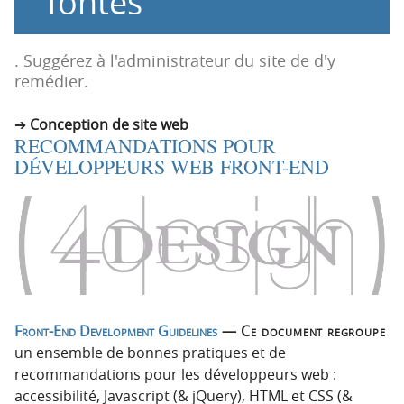
fontes
n
n
p
t
r
e
. Suggérez à l'administrateur du site de d'y
i
n
remédier.
n
u
c
Conception de site web
RECOMMANDATIONS POUR
i
DÉVELOPPEURS WEB FRONT-END
p
a
l
e
Front-End Development Guidelines
— Ce document regroupe
un ensemble de bonnes pratiques et de
recommandations pour les développeurs web :
accessibilité, Javascript (& jQuery), HTML et CSS (&