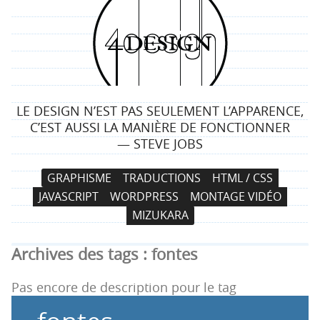
4
d
e
LE DESIGN N’EST PAS SEULEMENT L’APPARENCE,
s
C’EST AUSSI LA MANIÈRE DE FONCTIONNER
— STEVE JOBS
i
N
A
GRAPHISME
TRADUCTIONS
HTML / CSS
g
a
l
JAVASCRIPT
WORDPRESS
MONTAGE VIDÉO
v
l
n
MIZUKARA
i
e
g
r
Archives des tags :
fontes
a
a
t
u
Pas encore de description pour le tag
i
c
o
o