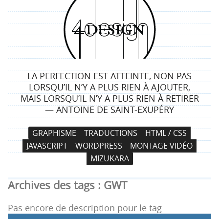
4
d
e
LA PERFECTION EST ATTEINTE, NON PAS
s
LORSQU’IL N’Y A PLUS RIEN À AJOUTER,
MAIS LORSQU’IL N’Y A PLUS RIEN À RETIRER
i
— ANTOINE DE SAINT-EXUPÉRY
g
N
A
GRAPHISME
TRADUCTIONS
HTML / CSS
a
l
n
JAVASCRIPT
WORDPRESS
MONTAGE VIDÉO
v
l
MIZUKARA
i
e
g
r
Archives des tags :
GWT
a
a
t
u
Pas encore de description pour le tag
i
c