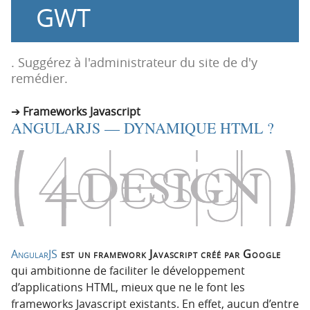
GWT
o
o
n
n
p
t
r
e
. Suggérez à l'administrateur du site de d'y
i
n
remédier.
n
u
c
Frameworks Javascript
ANGULARJS — DYNAMIQUE HTML ?
i
p
a
l
e
AngularJS
est un framework Javascript créé par Google
qui ambitionne de faciliter le développement
d’applications HTML, mieux que ne le font les
frameworks Javascript existants. En effet, aucun d’entre