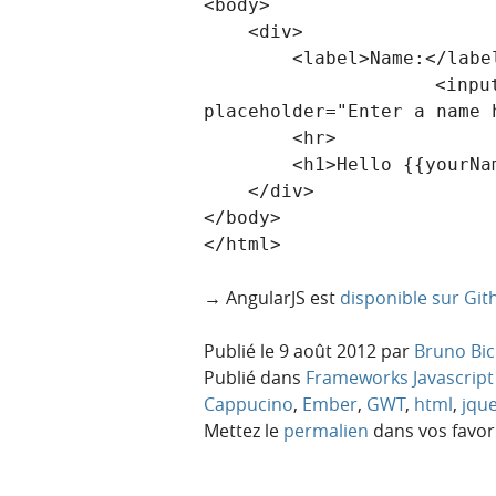
<body>

    <div>

        <label>Name:</label>

        <input type="text" ng-model="yourName" 
placeholder="Enter a name h
        <hr>

        <h1>Hello {{yourName}}!</h1>

    </div>

</body>

</html>
→ AngularJS est
disponible sur Git
Publié le
9 août 2012
par
Bruno Bic
Publié dans
Frameworks Javascript
Cappucino
,
Ember
,
GWT
,
html
,
jqu
Mettez le
permalien
dans vos favori