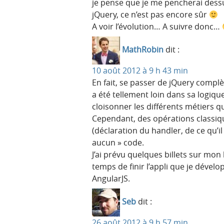
je pense que je me pencherai dess
jQuery, ce n’est pas encore sûr
A voir l’évolution… A suivre donc…
MathRobin
dit :
10 août 2012 à 9 h 43 min
En fait, se passer de jQuery comp
a été tellement loin dans sa logiqu
cloisonner les différents métiers qu
Cependant, des opérations classiqu
(déclaration du handler, de ce qu’il 
aucun » code.
J’ai prévu quelques billets sur mon
temps de finir l’appli que je dével
AngularJS.
Seb
dit :
26 août 2012 à 9 h 57 min