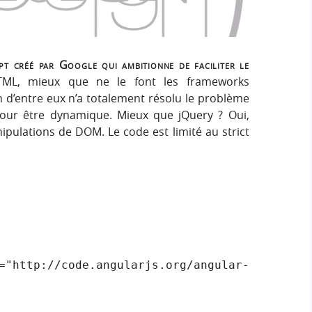
e
e
i
r
g
r
:
n
t créé par Google qui ambitionne de faciliter le
c
HTML, mieux que ne le font les frameworks
un d’entre eux n’a totalement résolu le problème
h
our être dynamique. Mieux que jQuery ? Oui,
nipulations de DOM. Le code est limité au strict
e
r