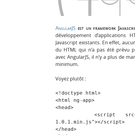
r
e
i
n
n
u
c
AngularJS
est un framework Javascrip
i
développement d’applications 
p
Javascript existants. En effet, auc
a
du HTML qui n’a pas été prévu p
l
avec AngularJS, il n’y a plus de ma
e
minimum.
Voyez plutôt :
<!doctype html>

<html ng-app>

<head>

    <script src="http://code.angularjs.org/angular-
1.0.1.min.js"></script>

</head>
