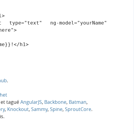
ere">

hub
.
het
et tagué
AngularJS
,
Backbone
,
Batman
,
ery
,
Knockout
,
Sammy
,
Spine
,
SproutCore
.
s.