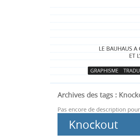
LE BAUHAUS A 
ET 
N
A
GRAPHISME
TRADU
a
l
v
l
i
e
Archives des tags :
Knock
g
r
a
a
Pas encore de description pour 
t
u
Knockout
i
c
o
o
n
n