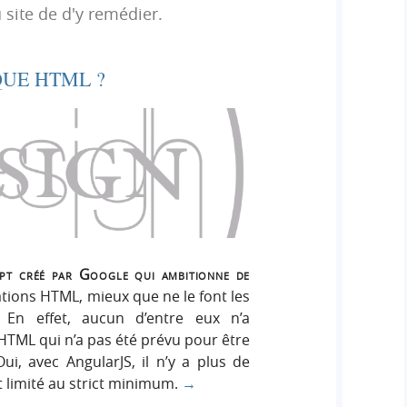
h
 site de d'y remédier.
h
s
e
e
i
r
g
UE HTML ?
r
:
n
c
h
e
r
pt créé par Google qui ambitionne de
ations HTML, mieux que ne le font les
. En effet, aucun d’entre eux n’a
HTML qui n’a pas été prévu pour être
i, avec AngularJS, il n’y a plus de
 limité au strict minimum.
→