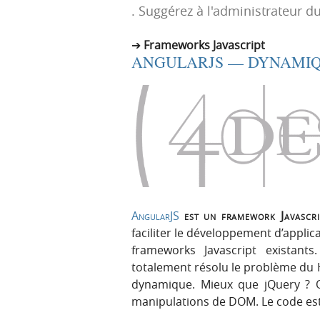
. Suggérez à l'administrateur du
p
t
r
e
Frameworks Javascript
i
n
ANGULARJS — DYNAMIQ
n
u
c
i
p
a
l
e
AngularJS
est un framework Javascri
faciliter le développement d’applic
frameworks Javascript existants
totalement résolu le problème du 
dynamique. Mieux que jQuery ? Ou
manipulations de DOM. Le code est