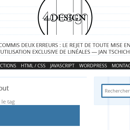
4
d
e
COMMIS DEUX ERREURS : LE REJET DE TOUTE MISE E
s
L’UTILISATION EXCLUSIVE DE LINÉALES ― JAN TSCHIC
i
CTIONS
HTML / CSS
JAVASCRIPT
WORDPRESS
MONTAG
g
n
out
R
d
R
e
a
c
n
le tag
e
h
s
e
4
c
r
d
c
e