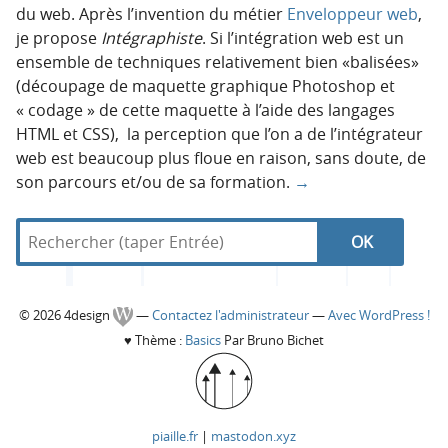
du web. Après l’invention du métier
Enveloppeur web
,
je propose
Intégraphiste
. Si l’intégration web est un
ensemble de techniques relativement bien «balisées»
(découpage de maquette graphique Photoshop et
« codage » de cette maquette à l’aide des langages
HTML et CSS), la perception que l’on a de l’intégrateur
web est beaucoup plus floue en raison, sans doute, de
son parcours et/ou de sa formation.
→
R
d
N
R
e
a
c
n
a
e
h
s
C
© 2026 4design
—
Contactez l'administrateur
—
Avec WordPress !
e
4
v
c
♥
Thème :
Basics
Par Bruno Bichet
r
d
o
c
e
i
h
h
s
l
g
e
e
i
piaille.fr
|
mastodon.xyz
r
g