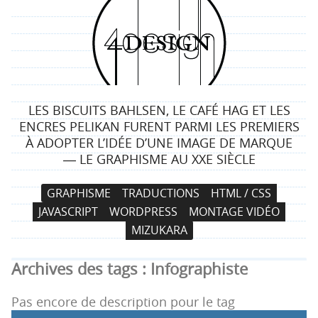
4
d
e
LES BISCUITS BAHLSEN, LE CAFÉ HAG ET LES
s
ENCRES PELIKAN FURENT PARMI LES PREMIERS
À ADOPTER L’IDÉE D’UNE IMAGE DE MARQUE
i
― LE GRAPHISME AU XXE SIÈCLE
g
N
A
GRAPHISME
TRADUCTIONS
HTML / CSS
a
l
n
JAVASCRIPT
WORDPRESS
MONTAGE VIDÉO
v
l
MIZUKARA
i
e
g
r
Archives des tags :
Infographiste
a
a
t
u
Pas encore de description pour le tag
i
c