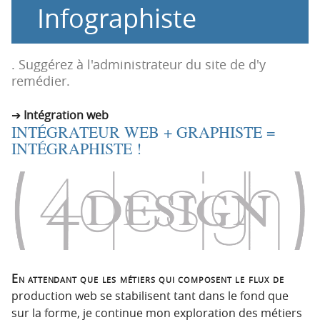
Infographiste
o
o
n
n
p
t
r
e
. Suggérez à l'administrateur du site de d'y
i
n
remédier.
n
u
c
Intégration web
INTÉGRATEUR WEB + GRAPHISTE =
i
INTÉGRAPHISTE !
p
a
l
e
En attendant que les métiers qui composent le flux de
production web se stabilisent tant dans le fond que
sur la forme, je continue mon exploration des métiers