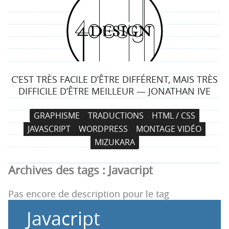
4
d
e
C’EST TRÈS FACILE D’ÊTRE DIFFÉRENT, MAIS TRÈS
s
DIFFICILE D’ÊTRE MEILLEUR — JONATHAN IVE
i
N
A
GRAPHISME
TRADUCTIONS
HTML / CSS
a
l
g
JAVASCRIPT
WORDPRESS
MONTAGE VIDÉO
v
l
MIZUKARA
i
e
n
g
r
Archives des tags :
Javacript
a
a
t
u
Pas encore de description pour le tag
i
c
Javacript
o
o
n
n