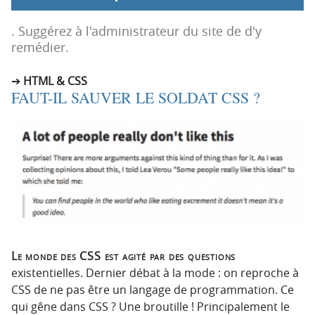
p
t
r
e
. Suggérez à l'administrateur du site de d'y
i
n
remédier.
n
u
c
HTML & CSS
FAUT-IL SAUVER LE SOLDAT CSS ?
i
p
a
l
e
Le monde des CSS est agité par des questions
existentielles. Dernier débat à la mode : on reproche à
CSS de ne pas être un langage de programmation. Ce
qui gêne dans CSS ? Une broutille ! Principalement le