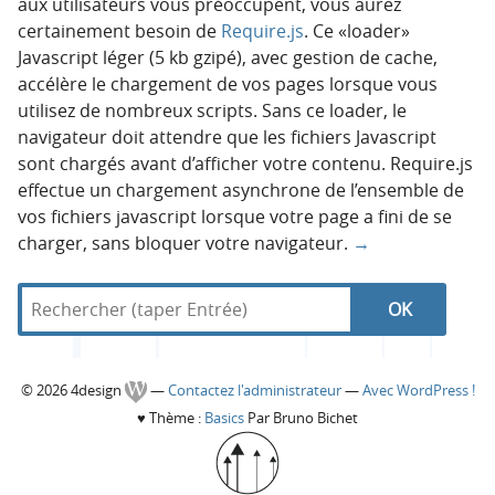
aux utilisateurs vous préoccupent, vous aurez
certainement besoin de
Require.js
. Ce «loader»
Javascript léger (5 kb gzipé), avec gestion de cache,
accélère le chargement de vos pages lorsque vous
utilisez de nombreux scripts. Sans ce loader, le
navigateur doit attendre que les fichiers Javascript
sont chargés avant d’afficher votre contenu. Require.js
effectue un chargement asynchrone de l’ensemble de
vos fichiers javascript lorsque votre page a fini de se
charger, sans bloquer votre navigateur.
→
R
d
N
R
e
a
c
n
a
e
h
s
C
© 2026 4design
—
Contactez l'administrateur
—
Avec WordPress !
e
4
v
c
♥
Thème :
Basics
Par Bruno Bichet
r
d
o
c
e
i
h
h
s