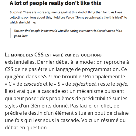
o
o
n
n
p
t
r
e
i
n
n
u
c
Le monde des CSS est agité par des questions
i
existentielles. Dernier débat à la mode : on reproche à
p
CSS de ne pas être un langage de programmation. Ce
a
qui gêne dans CSS ? Une broutille ! Principalement le
l
« C » de
cascade
et le « S » de
stylesheet
, reste le
style
.
e
Il est vrai que la cascade est un mécanisme puissant
qui peut poser des problèmes de prédictibilité sur les
styles d’un éléments donné. Pas facile, en effet, de
prédire le destin d’un élément situé en bout de chaine
une fois qu’il est sous la cascade. Voici un résumé du
débat en question.