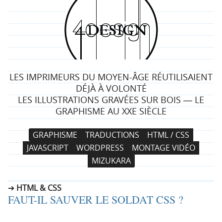
4
d
e
LES IMPRIMEURS DU MOYEN-ÂGE RÉUTILISAIENT
s
DÉJÀ À VOLONTÉ
LES ILLUSTRATIONS GRAVÉES SUR BOIS ― LE
i
GRAPHISME AU XXE SIÈCLE
g
N
A
GRAPHISME
TRADUCTIONS
HTML / CSS
a
l
n
JAVASCRIPT
WORDPRESS
MONTAGE VIDÉO
v
l
MIZUKARA
i
e
g
r
HTML & CSS
a
a
FAUT-IL SAUVER LE SOLDAT CSS ?
t
u
i
c