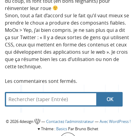
du coup, ils font tout (en bons feignants) pour
réinventer leur roue
Sinon, tout a fait d’accord sur le fait qu’il vaut mieux se
prendre le choux a produire des composants fiables.
MoOx > Yep, j’ai bien compris. je ne sais plus qui a dit
ça sur Twitter : « Il y a deux sortes de gens qui utilisent
CSS, ceux qui mettent en forme des contenus et ceux
qui développent des applications sur le web ». Je crois
que ça résume bien les cas d’utilisation ou non de
cette technique.
Les commentaires sont fermés.
R
d
R
e
a
c
n
e
h
s
C
© 2026 4design
—
Contactez l'administrateur
—
Avec WordPress !
e
4
c
♥
Thème :
Basics
Par Bruno Bichet
r
d