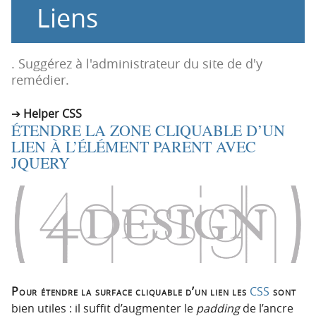
Liens
o
o
n
n
p
t
r
e
. Suggérez à l'administrateur du site de d'y
i
n
remédier.
n
u
c
Helper CSS
ÉTENDRE LA ZONE CLIQUABLE D’UN
i
LIEN À L’ÉLÉMENT PARENT AVEC
p
JQUERY
a
l
e
Pour étendre la surface cliquable d’un lien les
CSS
sont
bien utiles : il suffit d’augmenter le
padding
de l’ancre