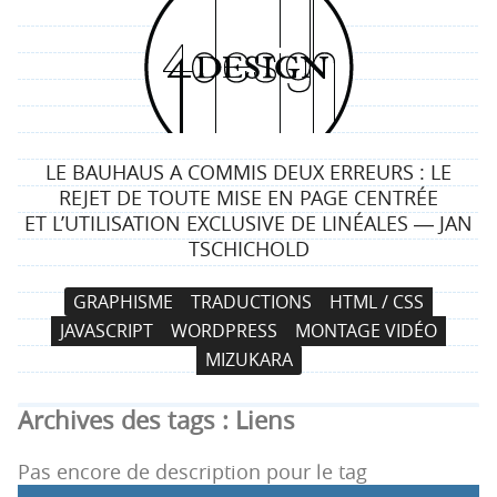
4
d
e
LE BAUHAUS A COMMIS DEUX ERREURS : LE
s
REJET DE TOUTE MISE EN PAGE CENTRÉE
ET L’UTILISATION EXCLUSIVE DE LINÉALES ― JAN
i
TSCHICHOLD
g
N
A
GRAPHISME
TRADUCTIONS
HTML / CSS
a
l
n
JAVASCRIPT
WORDPRESS
MONTAGE VIDÉO
v
l
MIZUKARA
i
e
g
r
Archives des tags :
Liens
a
a
t
u
Pas encore de description pour le tag
i
c